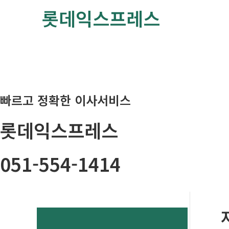
콘
롯데익스프레스
텐
츠
로
건
너
뛰
빠르고 정확한 이사서비스
기
롯데익스프레스
051-554-1414