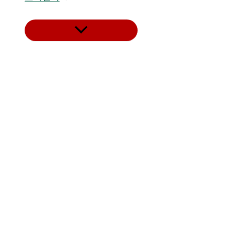
메
뉴
토
글