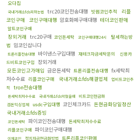
오다집
trc20코인전송대행
리플
빗썸코인추적
국내거래소fds피하는법
코인구매
코인구매대행
암호화폐구매대행
테더코인판매
알트코인구매
장외거래
trc20구매
탈세하는방
코인돈세탁
코인구매대행24시
밈코인삽니다
법
바이낸스구입대행
재테크자금세탁문의
신용카
트론리플전송대행
장외거래
드비트코인구입
모든코인고가매입
금은돈세탁
fx세탁최
트론리플전송대행
저수수료
국내거래소fds해결업체
리플코인구매
업비트코인추
tron전송대행
적
비트코인현금화
돈세탁최저수수료
국내거래소fds막혔을때
코인체크카드
돈현금화당일정산
usdc구입대행
검돈믹싱업체
국내거래소fds증빙
파이코인전송대행
돈세탁최저수수료
코인돈세탁
파이코인구매대행
리플코인구매
트론리플코인판매
정치자금현금화방법
이체코인