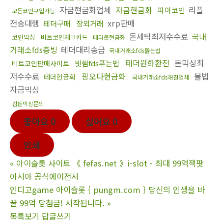
자금현금화업체
자금현금화
리플
파이코인
모든코인구입가능
전송대행
xrp판매
테더구매
장외거래
돈세탁최저수수료
국내
코인믹싱
비트코인체크카드
테더돈현금화
거래소fds증빙
테더대리송금
국내거래소fds뚫는법
태더원화환전
돈믹싱최
빗썸fds푸는법
비트코인판매사이트
저수수료
핑오다현금화
불법
테더현금화
국내거래소fds해결업체
자금믹싱
검돈믹싱문의
좋아요
0
싫어요
0
인쇄
«
아이슬롯 사이트 《 fefas.net 》i-slot - 최대 99억잭팟
아시아 공식에이전시
인디고game 아이슬롯 { pungm.com } 당신의 인생을 바
꿀 99억 당첨금! 시작됩니다.
»
목록보기
답글쓰기