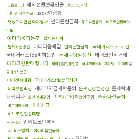
해외선물현금인출
금은돈믹싱
빗썸코인추적
usdc현금화
테더최저수수료
언더돈현금화
재정거래현금화대행사
핑오다현금화
비트코인판매사
이트
이더리움파는곳
탈세돈세탁
이더리움매입
국내거래소fds시간
언더돈현금화
탈세하는방법
국내거래소fds피하는법
돈세탁당일정산
테더코인직거래
테더코인판매합니다
해외선물현금인출
국내거래소fds깨는법
이더리움
클레식사는곳
테더전송대행
국내거래소fds출금시간
재테크자금세탁문의
돈세탁해
돈믹싱당일정산
테더코인믹싱
드립니다
솔라나현금화
신용카드비트코인구입
코인이체구입
해외자금
비트대리송금
비트코인전송대행
업비트코인추적
핑현금화
usdc구입처
이더리움현금화
usdc구입처
세탁재테크
돈세탁해드립니다