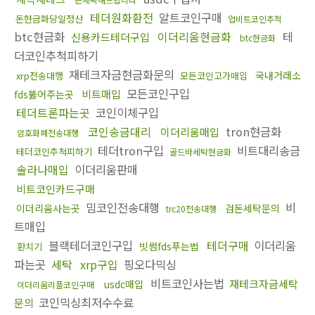
테더원화환전
알트코인구매
돈현금화당일정산
업비트코인추적
btc현금화
이더리움현금화
테
신용카드테더구입
btc현금화
더코인추척피하기
재테크자금현금화문의
국내거래소
xrp전송대행
모든코인고가매입
모든코인구입
비트매입
fds뚫어주는곳
테더트론파는곳
코인이체구입
코인송금대리
tron현금화
이더리움매입
암호화폐전송대행
테더tron구입
비트대리송금
테더코인추척피하기
골드바세탁현금화
솔라나매입
이더리움판매
비트코인카드구매
밈코인전송대행
비
이더리움사는곳
검돈세탁문의
trc20전송대행
트매입
블랙테더코인구입
테더구매
이더리움
빗썸fds푸는법
환치기
파는곳
세탁
xrp구입
핑오다믹싱
비트코인사는법
재테크자금세탁
usdc매입
이더리움리플코인구매
코인믹싱최저수수료
문의