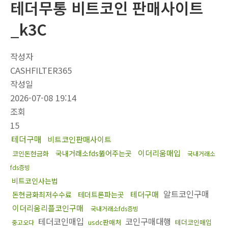
테더무통 비트코인 판매사이트
_k3C
작성자
CASHFILTER365
작성일
2026-07-08 19:14
조회
15
테더구매
비트코인판매사이트
이더리움매입
국내거래소fds뚫어주는곳
코인돈현금화
국내거래소
fds증빙
비트코인사는법
알트코인구매
테더구매
돈현금화최저수수료
테더트론파는곳
이더리움리플코인구매
국내거래소fds증빙
테더코인매입
코인구매대행
usdc판매처
테더코인매입
중고오다