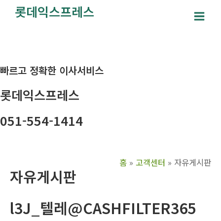
콘
롯데익스프레스
텐
Main
츠
Men
로
건
빠르고 정확한 이사서비스
너
뛰
롯데익스프레스
기
051-554-1414
홈
고객센터
자유게시판
자유게시판
l3J_텔레@CASHFILTER365