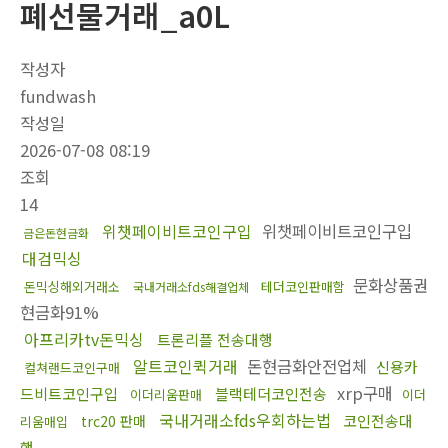
폐선물거래_a0L
작성자
fundwash
작성일
2026-07-08 08:19
조회
14
위챗페이비트코인구입
위챗페이비트코인구입
금은돈현금화
대검믹싱
문화상품권
돈믹싱해외거래소
테더코인판매함
국내거래소fds해결업체
현금화91%
아프리카tv돈믹싱
트론리플 전송대행
알트코인퀵거래
돈현금화안전업체
신용카
컬쳐랜드코인구매
xrp구매
드비트코인구입
블랙테더코인전송
이더리움판매
이더
국내거래소fds우회하는법
코인전송대
trc20 판매
리움매입
행