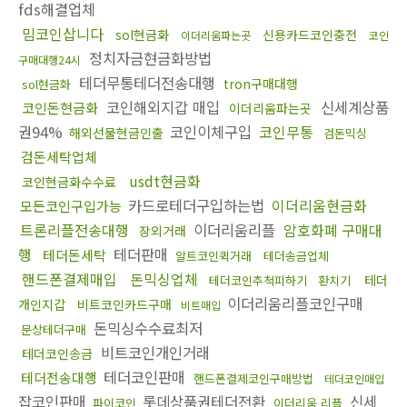
fds해결업체
밈코인삽니다
sol현금화
신용카드코인충전
이더리움파는곳
코인
정치자금현금화방법
구매대행24시
테더무통테더전송대행
tron구매대행
sol현금화
코인해외지갑 매입
신세계상품
코인돈현금화
이더리움파는곳
권94%
코인이체구입
코인무통
해외선물현금인출
검돈믹싱
검돈세탁업체
usdt현금화
코인현금화수수료
카드로테더구입하는법
이더리움현금화
모든코인구입가능
트론리플전송대행
이더리움리플
암호화폐 구매대
장외거래
행
테더판매
테더돈세탁
알트코인퀵거래
테더송금업체
핸드폰결제매입
돈믹싱업체
테더
테더코인추척피하기
환치기
이더리움리플코인구매
개인지갑
비트코인카드구매
비트매입
돈믹싱수수료최저
문상테더구매
비트코인개인거래
테더코인송금
테더코인판매
테더전송대행
핸드폰결제코인구매방법
테더코인매입
잡코인판매
롯데상품권테더전환
신세
파이코인
이더리움 리플