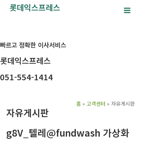
콘
롯데익스프레스
텐
Main
츠
Men
로
건
빠르고 정확한 이사서비스
너
뛰
롯데익스프레스
기
051-554-1414
홈
고객센터
자유게시판
자유게시판
g8V_텔레@fundwash 가상화