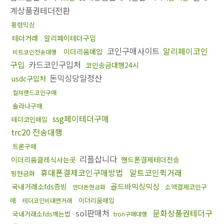
계상품권테더전환
횡령믹싱
테더거래
알리페이테더구입
코인구매사이트
알리페이코인
이더리움매입
비트코인전송대행
구입
카드코인구입처
코인송금대행24시
돈믹싱당일정산
usdc구입처
컬쳐랜드코인구매
솔라나구매
ssg페이테더구매
테더코인매입
trc20 전송대행
트론구매
리플삽니다
이더리움클레식사는곳
핸드폰결제테더전송
휴대폰결제코인구매방법
알트코인퀵거래
핑현금화
골드바믹싱믹싱
국내거래소fds증빙
소액결제코인구
언더돈현금화
매
이더리움매입
테더코인비대면거래
sol판매처
문화상품권테더구
국내거래소fds깨는법
tron구매대행