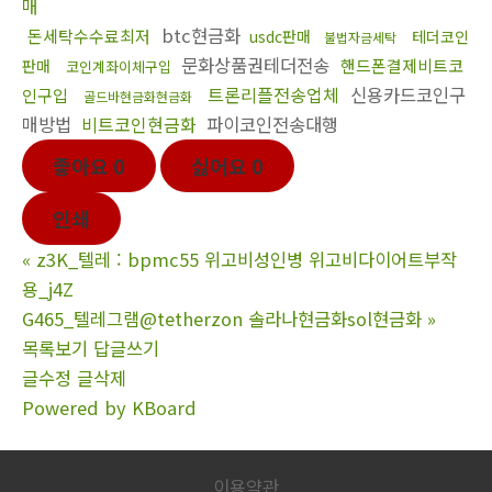
매
btc현금화
돈세탁수수료최저
usdc판매
테더코인
불법자금세탁
문화상품권테더전송
핸드폰결제비트코
판매
코인계좌이체구입
트론리플전송업체
신용카드코인구
인구입
골드바현금화현금화
매방법
비트코인현금화
파이코인전송대행
좋아요
0
싫어요
0
인쇄
«
z3K_텔레 : bpmc55 위고비성인병 위고비다이어트부작
용_j4Z
G465_텔레그램@tetherzon 솔라나현금화sol현금화
»
목록보기
답글쓰기
글수정
글삭제
Powered by KBoard
이용약관