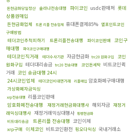
파이코인
usdc판매처
롯데
솔라나전송대행
돈현금화당일정산
상품권매입
휴대폰결제85%
돈현금화업체
엘포인트코인
트론 리플 전송업체
구매방법
코인구
테더코인추척피하기
트론리플전송대행
파이코인판매
매대행
파이코인구매대행
테더코인직거래
자금현금화
코인
테더수사기관
trc20 원화구입
테더대리송금
비트코인퀵
원화구입
코인돈세탁
trc20 전송대행
거래
코인 송금대행 24시
24시코인업체
암호화폐구매대행
테더코인비대면거래
리플매입
가상화폐자금믹싱
리플코인판매
xrp전송대행
암호화폐전송대행
해외자금
재정거래현금화대행사
재정거
재정거래믹싱대행사
래믹싱대행사
횡령현금화
트론리플 전송대행
코인이체
비트대리송금
이체코인
비트코인환전
국내거래소
xrp구매
핑오다믹싱