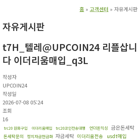
홈
고객센터
자유게시판
자유게시판
t7H_텔레@UPCOIN24 리플삽니
다 이더리움매입_q3L
작성자
UPCOIN24
작성일
2026-07-08 05:24
조회
16
금은돈세탁
언더돈믹싱
trc20 원화구입
이더리움매입
trc20코인전송대행
자금세탁
usdt매입
이더리움전송
돈세탁문의
정치자금현금화