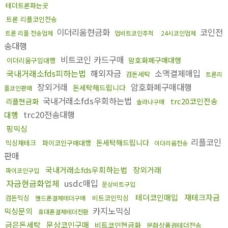
테더트론파는곳
트론 리플코인전송
이더리움현금화
코인전
트론 리플 전송업체
업비트코인추적
24시코인업체
송대행
비트코인 카드구매
암호화폐구매대행
이더리움구입대행
국내거래소fds피하는법
해외자금
소액결제매입
검돈세탁
트론리
장외거래
암호화폐구매대행
돈세탁해드립니다
플코인판매
국내거래소fds우회하는법
trc20코인전송
리플현금화
솔라나구매
trc20전송대행
대행
핑믹싱
리플코인
돈세탁해드립니다
믹싱재테크
파이코인구매대행
이더리움전송
판매
국내거래소fds우회하는법
장외거래
파이코인구입
자금현금화업체
usdc매입
문상비트구입
테더코인매입
재테크자금
검돈믹싱
비트코인믹싱
핸드폰결제테더구매
카지노믹싱
믹싱문의
휴대폰결제테더전환
금은돈세탁
문상코인구매
비트코인현금화
문화상품권테더전송