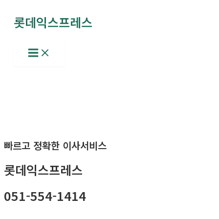
콘
롯데익스프레스
텐
츠
로
Main
Menu
건
너
뛰
기
빠르고 정확한 이사서비스
롯데익스프레스
051-554-1414