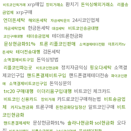
xrp매입
환치기
돈믹싱해외거래소
리플송
장외거래소
비트코인퀵거래
xrp구매
금업체
언더돈세탁
24시코인업체
해외돈세탁
자금세탁문의
현금돈세탁
비트코인송금대행
자금세탁업체
대검세탁
테더트론현금화
테더송금업체
코인구매대행
문상현금화91%
트론 리플코인판매
아프리카tv
소액결제테더전환
검돈세탁
테더전송대행
돈세탁
돈믹싱방법
소액결제비트구입
정치자금믹싱
핑오다세탁
소액결
리플코인파는곳
비트코인현금화
제코인구입
핸드폰결제비트구입
핸드폰결제테더전송
파이코인판
돈믹싱문의
소액결제비트코인구입
매
trc20 구매대행
이더리움구입대행
비트코인 체크카드
카드로코인구매하는법
비트송금업
비트코인 신용카드
장외거래
체
트론구매
알트코인구매
비트
카지노현금화
돈현금화당일정산
코인현금화
문상현금화91%
솔라나현금화 sol현금화
오다
핸드폰결제세탁
집
문상테더전환
리플송금업체
비트코인매입
24시코인업체