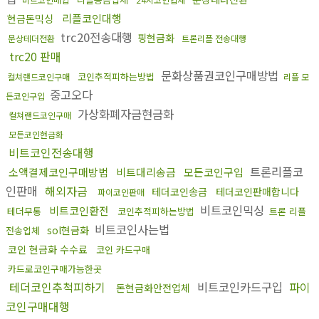
리플코인대행
현금돈믹싱
trc20전송대행
핑현금화
문상테더전환
트론리플 전송대행
trc20 판매
문화상품권코인구매방법
코인추적피하는방법
컬쳐랜드코인구매
리플 모
중고오다
든코인구입
가상화폐자금현금화
컬쳐랜드코인구매
모든코인현금화
비트코인전송대행
트론리플코
소액결제코인구매방법
비트대리송금
모든코인구입
인판매
해외자금
테더코인송금
테더코인판매합니다
파이코인판매
비트코인믹싱
비트코인환전
테더무통
코인추적피하는방법
트론 리플
비트코인사는법
sol현금화
전송업체
코인 현금화 수수료
코인 카드구매
카드로코인구매가능한곳
테더코인추척피하기
비트코인카드구입
파이
돈현금화안전업체
코인구매대행