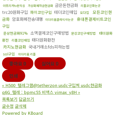
금은돈현금화
아프리카tv돈믹싱
가상화폐자금현금화
리플코인파는곳
trc20원화구입
테더코인매입
모든코인현
파이코인구입
오다집
금화
암호화폐전송대행
휴대폰결제비트코인
이더리움클레식사는곳
구입
소액결제코인구매방법
문상현금화91%
태더원화
문상코인구매방법
태더원화환전
환전
리플코인매입
카지노현금화
국내거래소fds피하는법
sol구입
이더리움 리플
좋아요
0
싫어요
0
인쇄
«
H500_텔레그램@tetherzon usdc구입처 usdc현금화
q6G_텔레 : bpmc55 비맥스 vimax_y8H
»
목록보기
답글쓰기
글수정
글삭제
Powered by KBoard