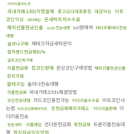
이더리움사는곳
국내거래소fds막혔을때
비트
중고오다대포통장
대검믹싱
코인믹싱
돈세탁최저수수료
테더매입
해외선물현금인출
sol판매처
테더무통테더전송
usdc전송대행
대행
재테크자금세탁문의
솔라나구매
컬쳐랜드현금화91%
알트코인퀵거래
잡코인판매
문상코인구매방법
리플현금화
해외선물현금인출
장외거래
블테구입
솔라나전송대행
국내거래소fds해결방법
리플현금화
카드코인충전가능
비트코인사
코인전송대행
이더리움수수료
는법
이
돈현금화해외거래소
이더리움판매
비트코인판매사이트
더리움전송
언더돈현금화
트론리플전송대
핑현금화
리플매입
핑돈세탁
행
정치자금믹싱방법