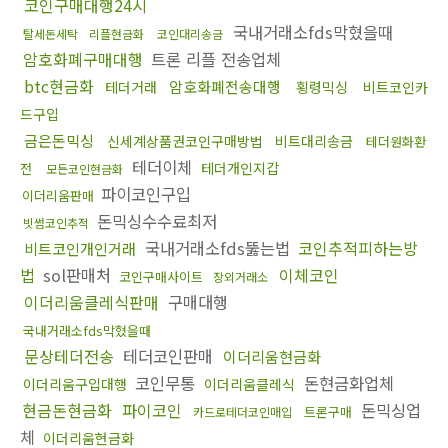
코인구매대행24시
국내거래소fds막혔을때
탈세돈세탁
리플현금화
코인대리송금
암호화폐구매대행
트론 리플 전송업체
btc현금화
암호화폐전송대행
테더거래
횡령믹싱
비트코인카
드구입
금은돈믹싱
신세계상품권코인구매방법
비트대리송금
테더원화환
테더이체
테더개인지갑
전
모든코인현금화
파이코인구입
이더리움판매
돈믹싱수수료최저
빗썸코인추적
국내거래소fds뚫는법
코인추적피하는방
비트코인개인거래
법
sol판매처
이체코인
코인구매사이트
장외거래소
이더리움클레식판매
구매대행
국내거래소fds막혔을때
문상테더전송
테더코인판매
이더리움현금화
코인무통
돈현금화업체
이더리움구입대행
이더리움클레식
현금돈현금화
파이코인
돈믹싱업
트론구매
카드로테더코인매입
체
이더리움현금화