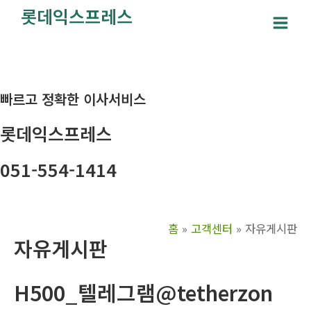
콘
롯데익스프레스
텐
Main
츠
Men
로
건
빠르고 정확한 이사서비스
너
뛰
롯데익스프레스
기
051-554-1414
홈
고객센터
자유게시판
자유게시판
H500_텔레그램@tetherzon