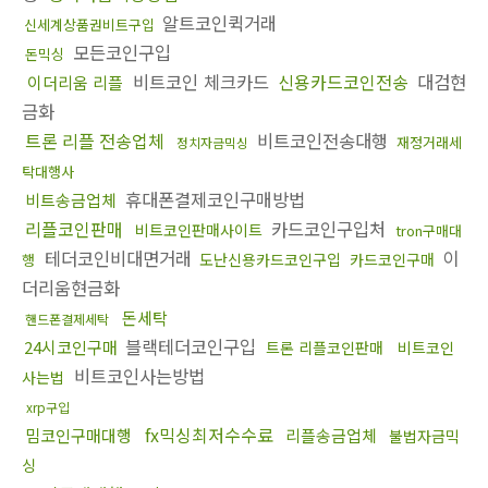
알트코인퀵거래
신세계상품권비트구입
모든코인구입
돈믹싱
비트코인 체크카드
신용카드코인전송
대검현
이더리움 리플
금화
트론 리플 전송업체
비트코인전송대행
재정거래세
정치자금믹싱
탁대행사
휴대폰결제코인구매방법
비트송금업체
리플코인판매
카드코인구입처
비트코인판매사이트
tron구매대
테더코인비대면거래
이
도난신용카드코인구입
카드코인구매
행
더리움현금화
돈세탁
핸드폰결제세탁
블랙테더코인구입
24시코인구매
트론 리플코인판매
비트코인
비트코인사는방법
사는법
xrp구입
fx믹싱최저수수료
밈코인구매대행
리플송금업체
불법자금믹
싱