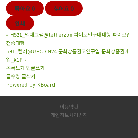
좋아요
0
싫어요
0
인쇄
«
H521_텔래그램@tetherzon 파이코인구매대행 파이코인
전송대행
h9T_텔레@UPCOIN24 문화상품권코인구입 문화상품권매
입_k1P
»
목록보기
답글쓰기
글수정
글삭제
Powered by KBoard
이용약관
개인정보처리방침