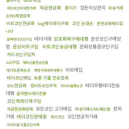
블테구입
자금현금화
검돈믹싱문의
환치기
국내거래
테더코인비대면거래
소fds해결업체
비트코인현금화
ssg페이테더구매
코인 손대손
돈현금화해드립
니다
테더거래
암호화폐구매대행
문상코인구매방
블랙테더코인구입
법
문상비트구입
비트코인송금대행
문화상품권코인구입
카드코인구입처
sol구입
해외선물현금인출
비트매입
테더트론파는곳
재정거래세탁대행사
테더코인매입
트론 리플 전송업체
테더무통테더전송
btc현금화
업비트코인추적
이더리움파는곳
대행
컬쳐랜드테더전환
코인계좌이체구입
모든코인 고가매입
장외
자금현금화업체
국내거래소fds깨는법
거래
테더코인판매함
코인현금직거래
파이코인
이더리움 리플코인구매