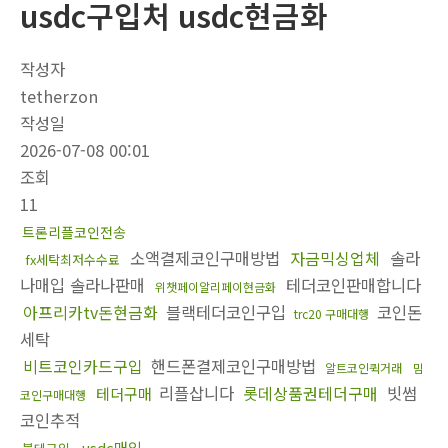
usdc구입처 usdc현금화
작성자
tetherzon
작성일
2026-07-08 00:01
조회
11
트론리플코인전송
소액결제코인구매방법
자금믹싱업체
솔라
fx세탁최저수수료
나매입 솔라나판매
테더코인판매합니다
위챗페이알리페이현금화
아프리카tv돈현금화
블랙테더코인구입
코인돈
trc20 구매대행
세탁
비트코인카드구입
핸드폰결제코인구매방법
알트코인퀵거래
밈
리플삽니다
롯데상품권테더구매
빗썸
테더구매
코인구매대행
코인추적
usdc매입