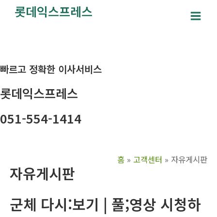
콘
롯데익스프레스
텐
Main
츠
Men
로
건
빠르고 정확한 이사서비스
너
뛰
롯데익스프레스
기
051-554-1414
홈
고객센터
자유게시판
자유게시판
군체 다시:보기 | 풀;영상 시청하