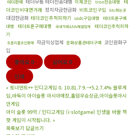
테더무통 테더전송대행
테
이체코인
테더판매
tron전송대행
더코인비대면거래
정치자금현금화
비트코인구입
btc파는곳
대검현금화
테더코인추척피하기
usdc구입대행
테더트론구매
테더트론구매대행
테더코인추척피하
대행
국내거래소fds해결업체
기
자금믹싱업체
코인원화구
문화상품권테더구매
트론리플코인판매
입
좋아요
0
싫어요
0
인쇄
«
토너먼트↔ 인디고게임 0. 10.81.7 9.→5.2.7.4% 블루게
임,바둑이 아이슬롯 아시아매장,홀덤우승상금,아이슬롯아시
안게임
아이 슬롯 99억 / 인디고게임 (i-slotgame) 인생을 바꿀 잭
팟 게임이 시작됩니다.
»
목록보기
답글쓰기