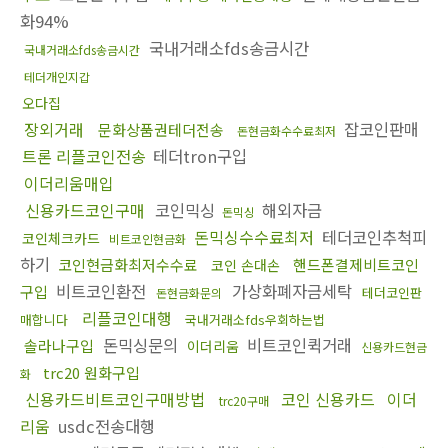
화94%
국내거래소fds송금시간
국내거래소fds송금시간
테더개인지갑
오다집
장외거래
잡코인판매
문화상품권테더전송
돈현금화수수료최저
트론 리플코인전송
테더tron구입
이더리움매입
신용카드코인구매
코인믹싱
해외자금
돈믹싱
돈믹싱수수료최저
테더코인추척피
코인체크카드
비트코인현금화
하기
코인현금화최저수수료
핸드폰결제비트코인
코인 손대손
비트코인환전
가상화폐자금세탁
구입
테더코인판
돈현금화문의
리플코인대행
매합니다
국내거래소fds우회하는법
돈믹싱문의
비트코인퀵거래
솔라나구입
이더리움
신용카드현금
trc20 원화구입
화
신용카드비트코인구매방법
코인 신용카드
이더
trc20구매
리움
usdc전송대행