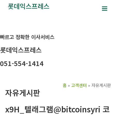
콘
롯데익스프레스
텐
Main
츠
Men
로
건
빠르고 정확한 이사서비스
너
뛰
롯데익스프레스
기
051-554-1414
홈
고객센터
자유게시판
자유게시판
x9H_텔래그램@bitcoinsyri 코