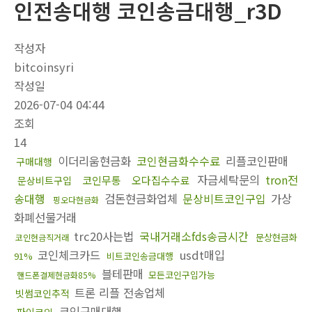
인전송대행 코인송금대행_r3D
작성자
bitcoinsyri
작성일
2026-07-04 04:44
조회
14
이더리움현금화
코인현금화수수료
리플코인판매
구매대행
자금세탁문의
tron전
코인무통
오다집수수료
문상비트구입
송대행
검돈현금화업체
문상비트코인구입
가상
핑오다현금화
화폐선물거래
trc20사는법
국내거래소fds송금시간
문상현금화
코인현금직거래
코인체크카드
usdt매입
91%
비트코인송금대행
블테판매
모든코인구입가능
핸드폰결제현금화85%
트론 리플 전송업체
빗썸코인추적
코인구매대행
파이코인