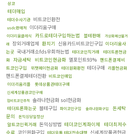
상코
테더매입
비트코인환전
테더수사기관
이더리움구매
usdc판매처
카드로테더구입하는법
블테판매
이더리움클레식
가상화폐선물거
장외거래업체
환치기
신용카드비트코인구입
이더리움사
래
국내거래소fds우회하는법
는곳
테더코인직거래
테더트론현금
자금세탁
비트코인현금화
엘포인트93%
핸드폰결제비
화
테더구매
트코인구입
위챗페이현금화
테더원화환전
리플현금화
핸드폰결제테더전환
비트코인매입
이더리움리플
롯데상품권테더구매
신세계상품권코인구매
솔라나현금화 sol현금화
업비트코인추적
블테구입
돈세탁
테더트론파는곳
파이코인구입
솔라나원화구입
문의
돈믹싱당일정산
돈믹싱방법
테더코인계좌이체
테더최저수
알트코인퀵거래
수료
코인원화구입
신세계상품권현금
테더무통 테더전송대행