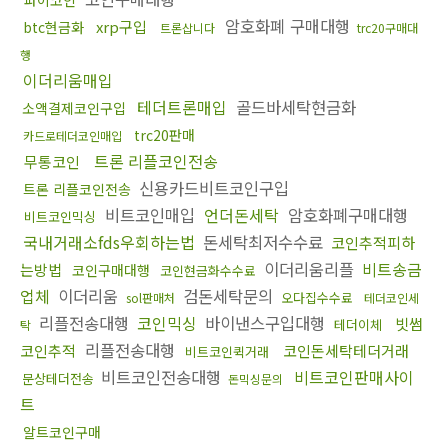
암호화폐 구매대행
xrp구입
btc현금화
트론삽니다
trc20구매대
행
이더리움매입
테더트론매입
골드바세탁현금화
소액결제코인구입
trc20판매
카드로테더코인매입
트론 리플코인전송
무통코인
신용카드비트코인구입
트론 리플코인전송
비트코인매입
언더돈세탁
암호화폐구매대행
비트코인믹싱
국내거래소fds우회하는법
돈세탁최저수수료
코인추적피하
이더리움리플
비트송금
는방법
코인구매대행
코인현금화수수료
업체
이더리움
검돈세탁문의
오다집수수료
sol판매처
테더코인세
리플전송대행
코인믹싱
바이낸스구입대행
빗썸
테더이체
탁
리플전송대행
코인추적
코인돈세탁테더거래
비트코인퀵거래
비트코인전송대행
비트코인판매사이
문상테더전송
돈믹싱문의
트
알트코인구매