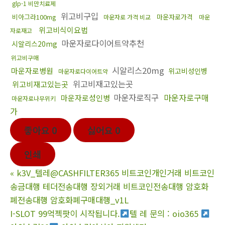
glp-1 비만치료제
위고비구입
비아그라100mg
마운자로가격
마운자로 가격 비교
마운
위고비식이요법
자로재고
마운자로다이어트약추천
시알리스20mg
위고비구매
시알리스20mg
마운자로병원
위고비성인병
마운자로다이어트약
위고비재고있는곳
위고비재고있는곳
마운자로직구
마운자로구매
마운자로성인병
마운자로나무위키
가
좋아요
0
싫어요
0
인쇄
«
k3V_텔레@CASHFILTER365 비트코인개인거래 비트코인
송금대행 테더전송대행 장외거래 비트코인전송대행 암호화
폐전송대행 암호화폐구매대행_v1L
I-SLOT 99억젝팟이 시작됩니다.
텔 레 문의 : oio365