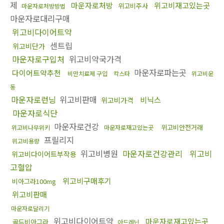
제
마운자로처방
위고비재고있는곳
위고비주사
마운자로처방방법
마운자로대리구매
위고비다이어트약
센트립
위고비단가
마운자로구입처
위고비약국가격
마운자로파는곳
다이어트약추천
비만치료제 구입
칵스타
위고비운
동
마운자로런닝
위고비판매
비닉스
위고비가격
마운자로식단
마운자로건강
위고비안전거래
위고비나무위키
마운자로재고있는곳
프릴리지
위고비용량
위고비병원
마운자로건강관리
위고비
위고비다이어트부작용
고혈압
위고비구매후기
비아그라100mg
위고비판매
마운자로달리기
위고비다이어트약
마운자로재고있는곳
골드비아그라
아드레닌