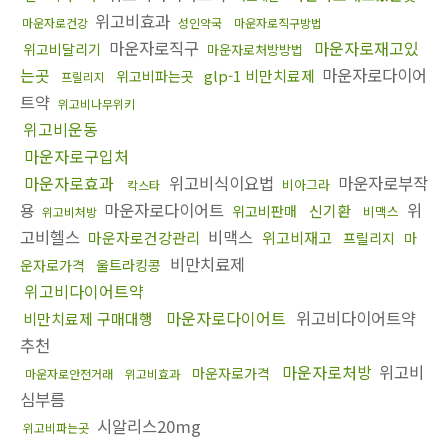
위고비효과
마운자로건강
성인약국
마운자로직구방법
마운자로직구
마운자로재고있
위고비달리기
마운자로처방방법
는곳
마운자로다이어
glp-1 비만치료제
위고비파는곳
프릴리지
트약
위고비나무위키
위고비운동
마운자로구입처
마운자로효과
위고비식이요법
마운자로부작
비아그라
칵스타
용
마운자로다이어트
위
신기환
위고비판매
비맥스
위고비처방
고비헬스
비맥스
마운자로건강관리
위고비재고
프릴리지
마
비만치료제
운자로가격
울트라킹콩
위고비다이어트약
마운자로다이어트
위고비다이어트약
비만치료제 구매대행
추천
마운자로처방
위고비
마운자로가격
마운자로안전거래
위고비효과
심부름
시알리스20mg
위고비파는곳