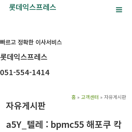
콘
롯데익스프레스
텐
Main
츠
Men
로
건
빠르고 정확한 이사서비스
너
뛰
롯데익스프레스
기
051-554-1414
홈
고객센터
자유게시판
자유게시판
a5Y_텔레 : bpmc55 해포쿠 칵