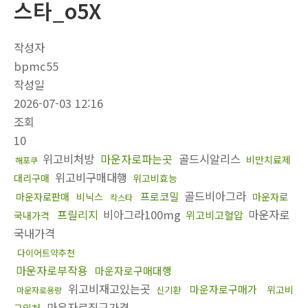
스타_o5X
작성자
bpmc55
작성일
2026-07-03 12:16
조회
10
위고비처방
마운자로파는곳
골드시알리스
비만치료제
해포쿠
위고비구매대행
대리구매
위고비효능
골드비아그라
프로코밀
마운자로판매
비닉스
마운자로
칵스타
프릴리지
비아그라100mg
마운자로
위고비고혈압
국내가격
국내가격
다이어트약추천
마운자로부작용
마운자로구매대행
위고비재고있는곳
마운자로구매가
위고비
신기환
마운자로용량
마운자로직구가격
구입처