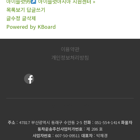
아이슬럿99
아이슬럿아시아 지원센터
»
목록보기
답글쓰기
글수정
글삭제
Powered by KBoard
이용약관
개인정보처리방침
롯데익스프레스
주소
: 47817 부산광역시 동래구 수안동 2-5
전화
: 051-554-1414
화물자
동차운송주선사업허가번호
: 제 286 호
사업자번호
: 607-50-09511
대표자
: 박재경