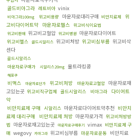
골드비아그라
vinix
레트비아
마운자로대리구매
위
위고비용량
비만치료제
비아그라100mg
고비다이어트약
마운자로헬스
위고비식이요법
위고비고혈압
마운자로다이어트
위고비판매
위고비병원
위고비처방
위고비심부름
위고비삭
위고비헬스
골드시알리스
센다
골드시알리스
울트라킹콩
마운자로구매가
시알리스20mg
해포쿠
비맥스
위고비처방
마운자로재
마운자로고혈압
마운자로단가
고있는곳
다이어트
위고비직구업체
골드시알리스
비아그라
약
비만치료제 구매
마운자로다이어트약추천
비만치
시알리스
료제 대리구매
비만치료제 처방
마운자로가격
위고비처방방
마운자로재고있는곳
vimax
법
비만치료제 구
마운자로구매후기
wegovy
위고비심부름
비만치료
매
마운자로운동
카마그라