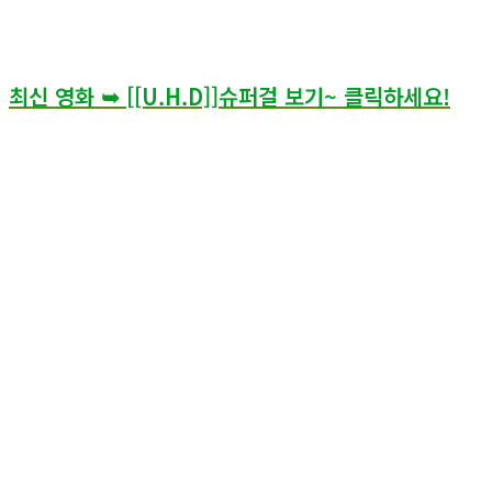
[슈퍼걸]는 2026년 개봉 한 영화로, 현재 CGV,메가박스 등 극장
에서 관람 가능하며, 이 후 공식 OTT,VOD 서비스를 통해 다시
보기 가능 합니다.
최신 영화 ➥ [[U.H.D]]슈퍼걸 보기~ 클릭하세요!