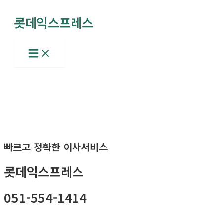
콘
롯데익스프레스
텐
츠
로
Main
Menu
건
너
뛰
기
빠르고 정확한 이사서비스
롯데익스프레스
051-554-1414