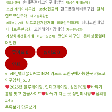
휴대폰결제코인구매방법
세금적게내는방법
잡코인판매
usdc현금화
핸드폰결제비트구입
컬쳐
코인 계좌이체구입
랜드코인구매
테더원화환전
테더코인매입
비트코인개인거래
잡코인구입대행
리플코인구매
테더트론현금화
코인해외지갑매입
자금현금화
코인이체구입
롯데상품권테
가상화폐선물거래
자금믹싱업체
더전환
좋아요
0
싫어요
0
인쇄
«
h4R_텔레@UPCOIN24 카드로 코인구매가능한곳 카드코
인구입처_b1D
2026년 블루게이밍, 인디­고게이밍, 성인PC방
바듀기
홀뎜 맛고 현금사이트
바듀기 치는 곳 성인피시방
심의통
과!
»
목록보기
답글쓰기