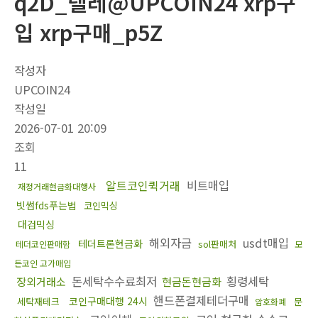
q2D_텔레@UPCOIN24 xrp구
입 xrp구매_p5Z
작성자
UPCOIN24
작성일
2026-07-01 20:09
조회
11
알트코인퀵거래
비트매입
재정거래현금화대행사
빗썸fds푸는법
코인믹싱
대검믹싱
해외자금
usdt매입
테더트론현금화
sol판매처
테더코인판매함
모
든코인 고가매입
돈세탁수수료최저
횡령세탁
장외거래소
현금돈현금화
핸드폰결제테더구매
코인구매대행 24시
세탁재테크
문
암호화폐