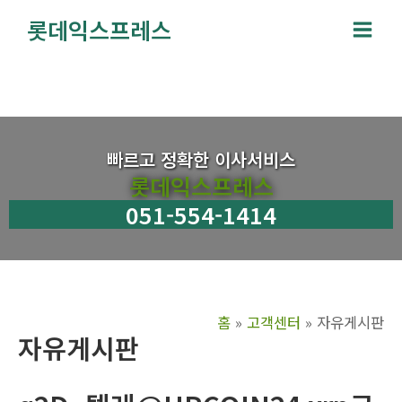
콘
롯데익스프레스
텐
Main
츠
Men
로
건
너
뛰
빠르고 정확한 이사서비스
기
롯데익스프레스
051-554-1414
홈
고객센터
자유게시판
자유게시판