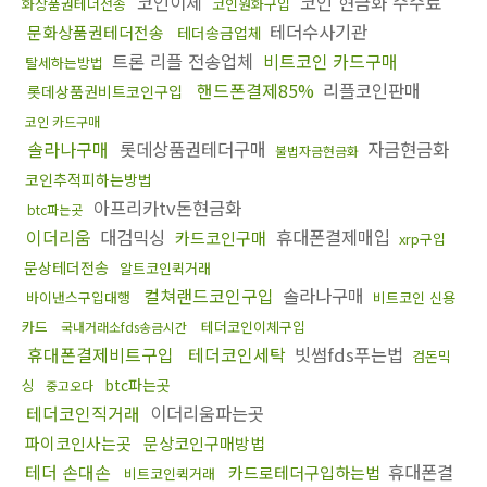
코인이체
코인 현금화 수수료
화상품권테더전송
코인원화구입
테더수사기관
문화상품권테더전송
테더송금업체
트론 리플 전송업체
비트코인 카드구매
탈세하는방법
핸드폰결제85%
리플코인판매
롯데상품권비트코인구입
코인 카드구매
솔라나구매
롯데상품권테더구매
자금현금화
불법자금현금화
코인추적피하는방법
아프리카tv돈현금화
btc파는곳
이더리움
대검믹싱
휴대폰결제매입
카드코인구매
xrp구입
문상테더전송
알트코인퀵거래
컬쳐랜드코인구입
솔라나구매
바이낸스구입대행
비트코인 신용
카드
테더코인이체구입
국내거래소fds송금시간
휴대폰결제비트구입
테더코인세탁
빗썸fds푸는법
검돈믹
btc파는곳
싱
중고오다
테더코인직거래
이더리움파는곳
파이코인사는곳
문상코인구매방법
테더 손대손
휴대폰결
카드로테더구입하는법
비트코인퀵거래