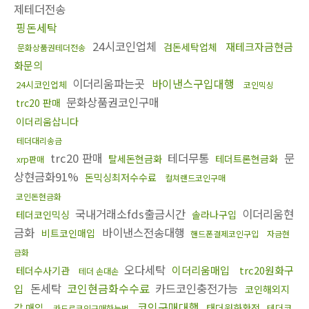
제테더전송
핑돈세탁
24시코인업체
재테크자금현금
검돈세탁업체
문화상품권테더전송
화문의
이더리움파는곳
바이낸스구입대행
24시코인업체
코인믹싱
문화상품권코인구매
trc20 판매
이더리움삽니다
테더대리송금
trc20 판매
테더무통
문
탈세돈현금화
테더트론현금화
xrp판매
상현금화91%
돈믹싱최저수수료
컬쳐랜드코인구매
코인돈현금화
국내거래소fds출금시간
이더리움현
테더코인믹싱
솔라나구입
금화
바이낸스전송대행
비트코인매입
핸드폰결제코인구입
자금현
금화
오다세탁
이더리움매입
trc20원화구
테더수사기관
테더 손대손
돈세탁
코인현금화수수료
카드코인충전가능
입
코인해외지
코인구매대행
갑 매입
태더원화환전
테더코
카드로코인구매하는법