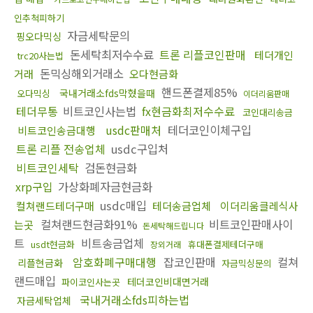
인추척피하기
자금세탁문의
핑오다믹싱
돈세탁최저수수료
트론 리플코인판매
테더개인
trc20사는법
돈믹싱해외거래소
거래
오다현금화
핸드폰결제85%
국내거래소fds막혔을때
오다믹싱
이더리움판매
테더무통
비트코인사는법
fx현금화최저수수료
코인대리송금
usdc판매처
테더코인이체구입
비트코인송금대행
트론 리플 전송업체
usdc구입처
비트코인세탁
검돈현금화
xrp구입
가상화폐자금현금화
usdc매입
컬쳐랜드테더구매
테더송금업체
이더리움클레식사
컬쳐랜드현금화91%
비트코인판매사이
는곳
돈세탁해드립니다
트
비트송금업체
usdt현금화
휴대폰결제테더구매
장외거래
암호화폐구매대행
잡코인판매
컬쳐
리플현금화
자금믹싱문의
랜드매입
테더코인비대면거래
파이코인사는곳
국내거래소fds피하는법
자금세탁업체