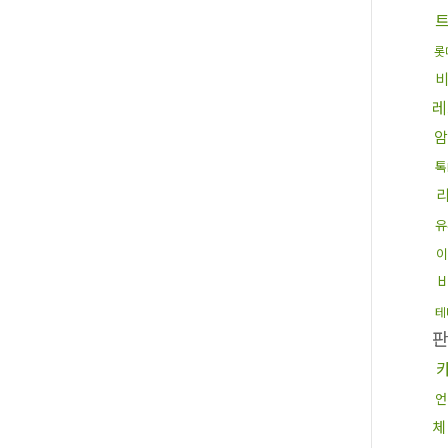
트
롯
레
톡
유
이
테
언
체