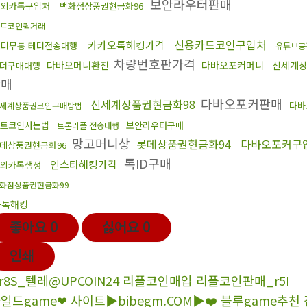
보안라우터판매
해외카톡구입처
백화점상품권현금화96
트코인퀵거래
신용카드코인구입처
카카오톡해킹가격
테더무통 테더전송대행
유튜브공
차량번호판가격
다바오머니환전
다바오포커머니
신세계
더구매대행
판매
다바오포커판매
신세계상품권현금화98
다바
세계상품권코인구매방법
트코인사는법
보안라우터구매
트론리플 전송대행
망고머니상
롯데상품권현금화94
다바오포커구
데상품권현금화96
톡ID구매
인스타해킹가격
해외카톡생성
화점상품권현금화99
카톡해킹
좋아요
0
싫어요
0
인쇄
r8S_텔레@UPCOIN24 리플코인매입 리플코인판매_r5I
일드game❤ 사이트️▶bibegm.COM▶❤️ 블루game추천