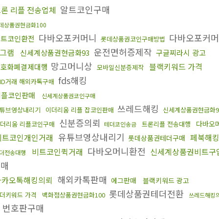
알트코인구매
론 리플 전송업체
데상품권현금화100
다바오포커머니
다바오포커
비트코인환전
롯데상품권코인구매방법
운전면허증제작
그램
신세계상품권현금화93
구글찌라시 광고
망고머니상
블랙키워드 가격
암호화폐결제대행
모바일신분증제작
fds해킹
ID거래 해외카톡구매
리플코인판매
신세계상품권코인구매
쓰레드해킹
튜브영상내리기
이더리움 리플 잡코인판매
신세계상품권현금화9
신분증의뢰
다바오
더리움 리플코인구매
트론리플 전송대행
테더코인송금
유튜브영상내리기
비트코인개인거래
페북해
롯데상품권테더구매
다바오머니환전
비트코인퀵거래
신세계상품권비트구
더전송대행
판매
해외카톡판매
카카오톡해킹의뢰
에그판매
블랙키워드 광고
롯데상품권테더전환
더키워드 가격
백화점상품권현금화100
쓰레드해킹
번호판구매