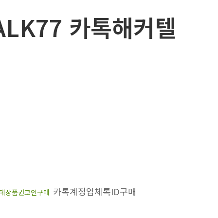
ALK77 카톡해커텔
카톡계정업체톡ID구매
데상품권코인구매