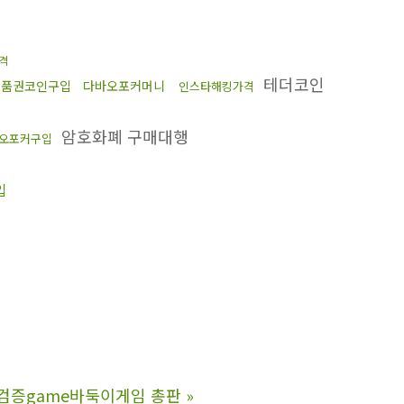
격
테더코인
상품권코인구입
다바오포커머니
인스타해킹가격
암호화폐 구매대행
오포커구입
입
 검­증game바둑이게임 총판
»