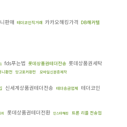
머니판매
카카오해킹가격
DB해커텔
테더코인직거래
fds푸는법
롯데상품권세탁
롯데상품권테더전송
1
머니환전
망고포커환전
모바일신분증제작
킹
신세계상품권테더전송
테더코인
입
테더송금업체
롯데상품권테더전환
트론 리플 전송업
의뢰
인스타해킹