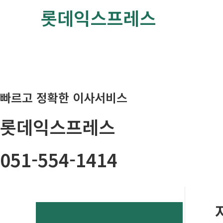
콘
롯데익스프레스
텐
츠
로
건
너
뛰
빠르고 정확한 이사서비스
기
롯데익스프레스
051-554-1414