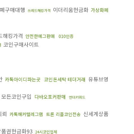
폐구매대행
이더리움현금화
가상화폐
쓰레드해킹가격
드해킹가격
안전한에그판매
010인증
코인구매사이트
매
안
유튜브영
카톡아이디파는곳
코인돈세탁 테더거래
 모든코인구입
다바오포커판매
언더키워드
의뢰
신세계상품
카톡해커텔레그램
트론 리플코인전송
품권현금화93
24시코인업체