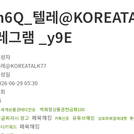
h6Q_텔레@KOREAT
레그램 _y9E
작성자
레@KOREATALK77
작성일
026-06-29 05:30
조회
5
백화점상품권현금화100
신세계상품권테더전송
페북해킹
구글찌라시 광고
유튜브해킹
롯
카톡인증
암호화폐결제대행
페북해킹
언더키워드