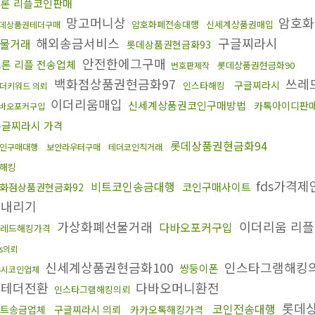
론 리플코인판매
망고머니상
암호화
암호화폐전송대행
신세계상품권매입
데상품권테더구매
해외송금서비스
구글찌라시
물거래
롯데상품권현금화93
안전한에그구매
론 리플 전송업체
롯데상품권현금화90
번호판제작
백화점상품권현금화97
쓰레
구글찌라시
인스타해킹
더키워드 의뢰
이더리움매입
신세계상품권코인구매방법
카톡아이디판
바오포커구입
구글찌라시 가격
롯데상품권현금화94
인구매대행
보안라우터구매
테더코인직거래
해킹
fds가격제
비트코인송금대행
코인구매사이트
화점상품권현금화92
상내리기
가상화폐선물거래
이더리움 리플
다바오포커구입
레드해킹가격
ds의뢰
신세계상품권현금화100
인스타그램해킹
쌍둥이폰
4시코인업체
권테더전환
다바오머니환전
인스타그램해킹의뢰
롯데상
코인전송대행
트송금업체
구글찌라시 의뢰
카카오톡해킹가격