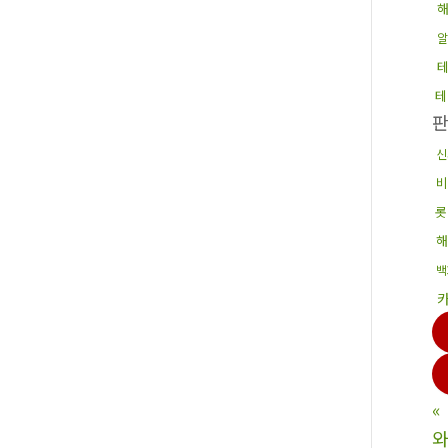
알
테
신
비
롯
백
«
와