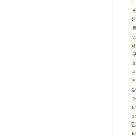
트
롯
선
트
언
다
코
폰
백
쓰
f
2
비