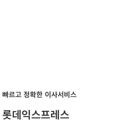
빠르고 정확한 이사서비스
롯데익스프레스