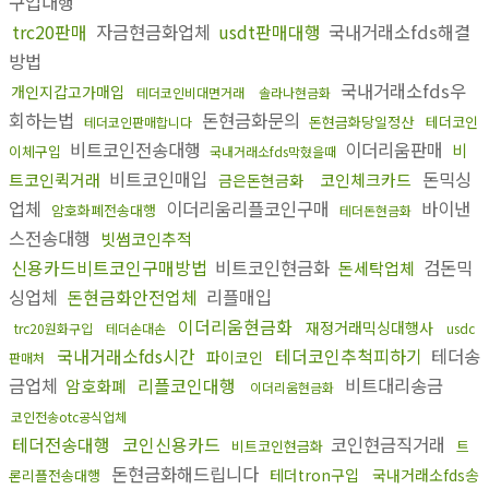
구입대행
trc20판매
자금현금화업체
usdt판매대행
국내거래소fds해결
방법
국내거래소fds우
개인지갑고가매입
테더코인비대면거래
솔라나현금화
회하는법
돈현금화문의
돈현금화당일정산
테더코인
테더코인판매합니다
비트코인전송대행
이더리움판매
비
이체구입
국내거래소fds막혔을때
비트코인매입
돈믹싱
트코인퀵거래
코인체크카드
금은돈현금화
업체
이더리움리플코인구매
바이낸
암호화폐전송대행
테더돈현금화
스전송대행
빗썸코인추적
신용카드비트코인구매방법
비트코인현금화
검돈믹
돈세탁업체
싱업체
돈현금화안전업체
리플매입
이더리움현금화
재정거래믹싱대행사
trc20원화구입
테더손대손
usdc
국내거래소fds시간
테더코인추척피하기
테더송
파이코인
판매처
금업체
리플코인대행
비트대리송금
암호화폐
이더리움현금화
코인전송otc공식업체
테더전송대행
코인신용카드
코인현금직거래
비트코인현금화
트
돈현금화해드립니다
테더tron구입
국내거래소fds송
론리플전송대행