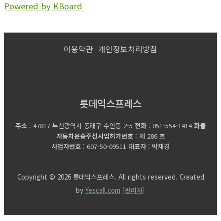
Powered by KBoard
이용약관
개인정보처리방침
롯데익스프레스
주소
: 47817 부산광역시 동래구 수안동 2-5
전화
: 051-554-1414
화물
자동차운송주선사업허가번호
: 제 286 호
사업자번호
: 607-50-09511
대표자
: 박재경
Copyright © 2026 롯데익스프레스. All rights reserved. Created
by
Yescall.com
[관리자]