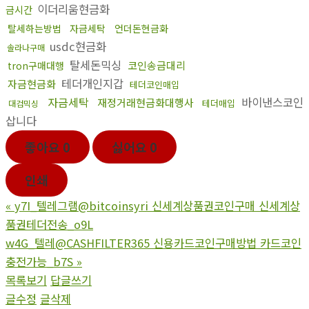
이더리움현금화
금시간
탈세하는방법
자금세탁
언더돈현금화
usdc현금화
솔라나구매
탈세돈믹싱
코인송금대리
tron구매대행
테더개인지갑
자금현금화
테더코인매입
자금세탁
바이낸스코인
재정거래현금화대행사
테더매입
대검믹싱
삽니다
좋아요
0
싫어요
0
인쇄
«
y7I_텔레그램@bitcoinsyri 신세계상품권코인구매 신세계상
품권테더전송_o9L
w4G_텔레@CASHFILTER365 신용카드코인구매방법 카드코인
충전가능_b7S
»
목록보기
답글쓰기
글수정
글삭제