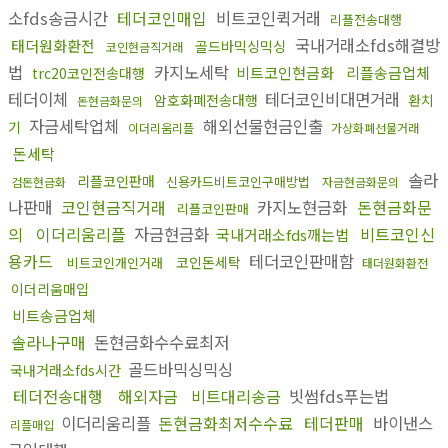
소fds송금시간
테더코인매입
비트코인퀵거래
리플전송대행
국내거래소fds해결방
태더원화환전
골드바믹싱믹싱
코인현금직거래
법
카지노세탁
비트코인현금화
리플송금업체
trc20코인전송대행
테더이체
테더코인비대면거래
암호화폐전송대행
환치
돈현금화문의
자금세탁업체
해외선물현금인출
기
이더리움리플
가상화폐선물거래
돈세탁
솔라
리플코인판매
신용카드비트코인구매방법
검돈현금화
자금현금화문의
나판매
코인현금직거래
카지노현금화
돈현금화문
리플코인판매
의
이더리움리플
자금현금화
비트코인신
국내거래소fds깨는법
용카드
테더코인판매함
코인돈세탁
비트코인개인거래
태더원화환전
이더리움매입
비트송금업체
솔라나구매
돈현금화수수료최저
골드바믹싱믹싱
국내거래소fds시간
테더전송대행
해외자금
비트대리송금
빗썸fds푸는법
이더리움리플
돈현금화최저수수료
테더판매
바이낸스
리플매입