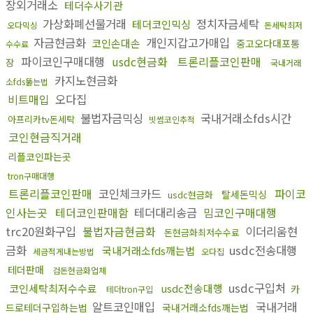
장외거래소
테더수사기관
가상화폐선물거래
정치자금세탁
테더코인믹싱
오다믹싱
돈세탁최저
자금현금화
개인지갑고가매입
코인손대손
중고오다대포통
수수료
파이코인구매대행
usdc현금화
트론리플코인판매
장
국내거래
카지노현금화
소fds뚫는법
비트매입
오다집
불법자금믹싱
국내거래소fds시간
아프리카tv돈세탁
빗썸코인추적
코인현금직거래
리플코인파는곳
tron구매대행
트론리플코인판매
코인체크카드
파이코
탈세돈믹싱
usdc현금화
인사는곳
테더코인판매함
테더대리송금
밈코인구매대행
trc20원화구입
불법자금현금화
이더리움현
돈현금화최저수수료
금화
usdc전송대행
국내거래소fds깨는법
세금적게내는방법
오다집
테더판매
검돈현금화업체
usdc구입처
코인세탁최저수수료
usdc전송대행
카
테더tron구입
알트코인매입
국내거래
드로테더구입하는법
국내거래소fds깨는법