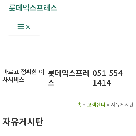
롯데익스프레스
콘
텐
츠
Main
Menu
로
건
너
뛰
기
빠르고 정확한 이
롯데익스프레
051-554-
사서비스
스
1414
홈
고객센터
자유게시판
자유게시판