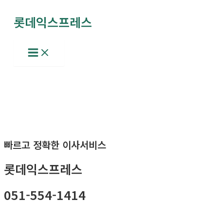
콘
롯데익스프레스
텐
츠
로
Main
Menu
건
너
뛰
기
빠르고 정확한 이사서비스
롯데익스프레스
051-554-1414