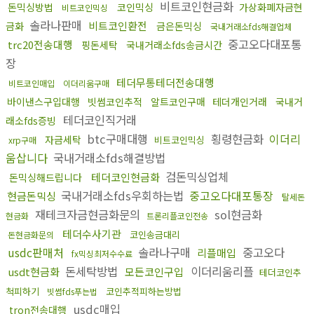
비트코인현금화
돈믹싱방법
코인믹싱
가상화폐자금현
비트코인믹싱
솔라나판매
비트코인환전
금화
금은돈믹싱
국내거래소fds해결업체
중고오다대포통
trc20전송대행
핑돈세탁
국내거래소fds송금시간
장
테더무통테더전송대행
비트코인매입
이더리움구매
바이낸스구입대행
빗썸코인추적
알트코인구매
테더개인거래
국내거
테더코인직거래
래소fds증빙
btc구매대행
횡령현금화
이더리
자금세탁
비트코인믹싱
xrp구매
움삽니다
국내거래소fds해결방법
검돈믹싱업체
테더코인현금화
돈믹싱해드립니다
국내거래소fds우회하는법
중고오다대포통장
현금돈믹싱
탈세돈
재테크자금현금화문의
sol현금화
현금화
트론리플코인전송
테더수사기관
코인송금대리
돈현금화문의
usdc판매처
솔라나구매
중고오다
리플매입
fx믹싱최저수수료
돈세탁방법
이더리움리플
usdt현금화
모든코인구입
테더코인추
척피하기
코인추적피하는방법
빗썸fds푸는법
usdc매입
tron전송대행