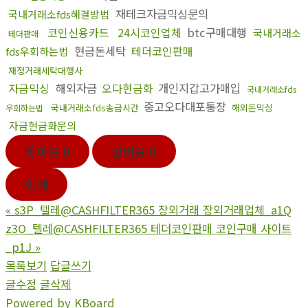
재테크자금믹싱문의
국내거래소fds해결방법
코인신용카드
24시코인업체
btc구매대행
국내거래소
테더판매
현금돈세탁
테더코인판매
fds우회하는법
재정거래세탁대행사
자금믹싱
해외자금
오다현금화
개인지갑고가매입
국내거래소fds
중고오다대포통장
국내거래소fds송금시간
해외돈믹싱
우회하는법
자금현금화문의
좋아요
0
싫어요
0
인쇄
«
s3P_텔레@CASHFILTER365 장외거래 장외거래업체_a1Q
z3O_텔레@CASHFILTER365 테더코인판매 코인구매 사이트
_p1J
»
목록보기
답글쓰기
글수정
글삭제
Powered by KBoard