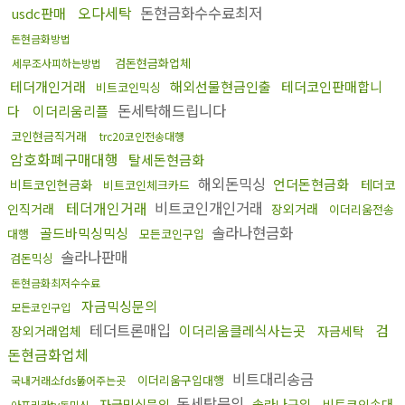
오다세탁
돈현금화수수료최저
usdc판매
돈현금화방법
검돈현금화업체
세무조사피하는방법
테더개인거래
해외선물현금인출
테더코인판매합니
비트코인믹싱
돈세탁해드립니다
다
이더리움리플
코인현금직거래
trc20코인전송대행
암호화폐구매대행
탈세돈현금화
해외돈믹싱
언더돈현금화
비트코인현금화
테더코
비트코인체크카드
테더개인거래
비트코인개인거래
인직거래
장외거래
이더리움전송
솔라나현금화
골드바믹싱믹싱
대행
모든코인구입
솔라나판매
검돈믹싱
돈현금화최저수수료
자금믹싱문의
모든코인구입
테더트론매입
검
이더리움클레식사는곳
장외거래업체
자금세탁
돈현금화업체
비트대리송금
이더리움구입대행
국내거래소fds뚫어주는곳
돈세탁문의
자금믹싱문의
솔라나구입
비트코인손대
아프리카tv돈믹싱