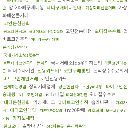
암호화폐구매대행
테더구매테더판매
가상
손
가상화폐선물거래
화폐선물거래
코인돈현금화
코인전송대행
오다집수수료
업
핑오다현금화
국내거래소fds막혔을때
비트코인추적
이더리움구입대행
돈믹싱안전업체
국내거래소fds뚫는법
국내거래소fds우회하는법
돈세탁
블랙테더코인구입
리플코인파는
테더수사기관
신용카드비트코인구매방법
돈믹싱수수료최저
곳
비트코인개인거래
코인신용카드
장외거래업체
파이코인전
핑돈현금화
탈세하는방법
코인구매대행
송대행
usdc매입
오다집수수료
비트코인매입
테더원화환전
테더돈현금화
믹싱재테크
업비트코인추적
솔라나판매
해외자
테더코인매입
trc20판매
금
암호화폐
모든코인구입
검돈현금화문의
카지노세탁
가능
솔라나구매
중고오다
btc파는곳
돈세탁문의