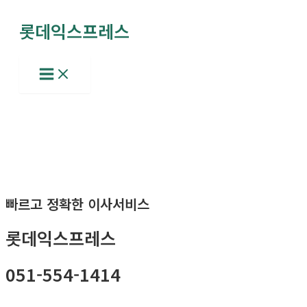
콘
롯데익스프레스
텐
츠
로
Main
Menu
건
너
뛰
기
빠르고 정확한 이사서비스
롯데익스프레스
051-554-1414