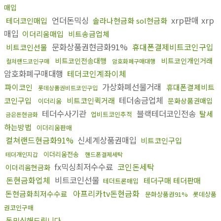
매입
언더돈믹싱
xrp판매 xrp
테더코인매입
솔라나현금화 sol현금화
매입
이더리움매입
비트송금업체
문화상품권현금화91%
휴대폰결제비트코인구입
비트코인선물
비트코인전송대행
비트코인개인거래
컬쳐랜드코인구매
암호화폐구매대행
암호화폐구매대행
테더코인계좌이체
가상화폐선물거래
파이코인
휴대폰결제비트
롯데상품권비트코인구입
테더송금업체
코인구입
비트코인퀵거래
문화상품권매입
이더리움
테더수사기관
블랙테더코인전송
탈세
업비트코인추적
금은돈현금화
하는방법
이더리움판매
컬쳐랜드현금화91%
신세계상품권매입
비트코인구입
이더리움전송
테더개인지갑
핸드폰결제세탁
fx믹싱최저수수료
코인돈세탁
이더리움현금화
돈현금화업체
비트코인선물
테더구매 테더판매
테더트론매입
아프리카tv돈현금화
돈현금화최저수수료
문화상품권91%
롯데상품
권코인구매
돈믹싱해드립니다