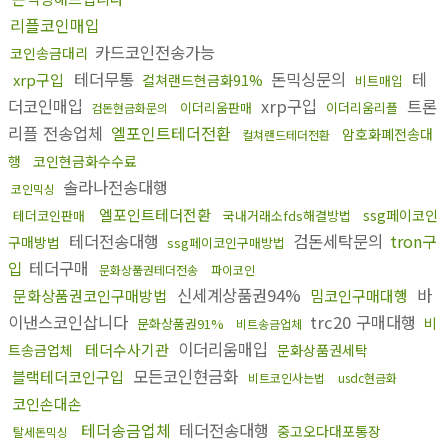
리플코인매입
카드코인전송가능
코인송금대리
테더무통
돈믹싱문의
테
xrp구입
컬쳐랜드현금화91%
비트매입
더코인매입
xrp구입
트론
이더리움판매
이더리움리플
검돈현금화문의
리플 전송업체
엘포인트테더전환
암호화폐전송대
컬쳐랜드테더전환
행
코인현금화수수료
솔라나전송대행
코인믹싱
엘포인트테더전환
ssg페이코인
테더코인판매
국내거래소fds해결방법
테더전송대행
검돈세탁문의
tron구
구매방법
ssg페이코인구매방법
입
테더구매
문화상품권테더전송
파이코인
신세계상품권94%
바
문화상품권코인구매방법
밈코인구매대행
이낸스코인삽니다
trc20 구매대행
비
문화상품권91%
비트송금업체
이더리움매입
테더수사기관
트송금업체
문화상품권세탁
모든코인현금화
블랙테더코인구입
비트코인사는법
usdc현금화
코인손대손
테더송금업체
테더전송대행
중고오다대포통장
탈세돈믹싱