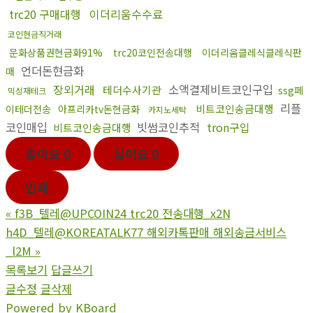
trc20 구매대행
이더리움수수료
코인현금직거래
문화상품권현금화91%
trc20코인전송대행
이더리움클레식클레식판
언더돈현금화
매
장외거래
소액결제비트코인구입
테더수사기관
ssg페
믹싱재테크
리플
비트코인송금대행
이테더전송
아프리카tv돈현금화
카지노세탁
코인매입
빗썸코인추적
tron구입
비트코인송금대행
좋아요
0
싫어요
0
인쇄
«
f3B_텔레@UPCOIN24 trc20 전송대행_x2N
h4D_텔레@KOREATALK77 해외카톡판매 해외송금서비스
_l2M
»
목록보기
답글쓰기
글수정
글삭제
Powered by KBoard