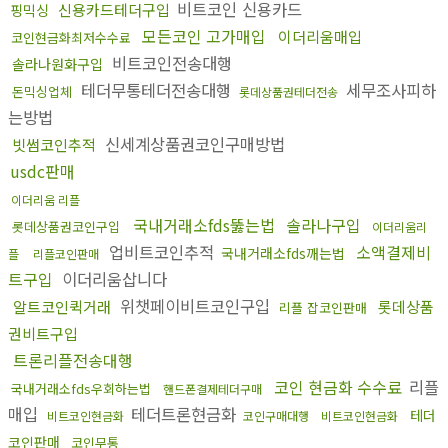
비트코인 신용카드
신용카드테더구입
핑믹싱
모든코인 고가매입
이더리움매입
코인현금화최저수수료
비트코인전송대행
솔라나원화구입
테더무통테더전송대행
세무조사피하
돈믹싱업체
롯데상품권테더전송
는방법
신세계상품권코인구매방법
빗썸코인추적
usdc판매
이더리움 리플
국내거래소fds뚫는법
솔라나구입
롯데상품권코인구입
이더리움리
업비트코인추적
소액결제비
국내거래소fds깨는법
플
리플코인판매
트구입
이더리움삽니다
위챗페이비트코인구입
알트코인퀵거래
롯데상품
리플 잡코인판매
권비트구입
트론리플전송대행
코인 현금화 수수료
리플
국내거래소fds우회하는법
핸드폰결제테더구매
매입
테더트론현금화
테더
비트코인현금화
코인구매대행
비트코인현금화
코인판매
코인무통