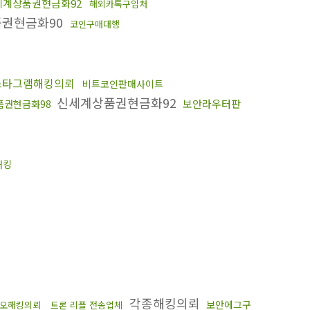
세계상품권현금화92
해외카톡구입처
권현금화90
코인구매대행
스타그램해킹의뢰
비트코인판매사이트
신세계상품권현금화92
보안라우터판
품권현금화98
해킹
각종해킹의뢰
보안에그구
오해킹의뢰
트론 리플 전송업체