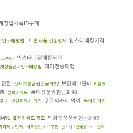
계정업체톡ID구매
인스타해킹가격
코인구매방법
트론 리플 전송업체
인스타그램해킹의뢰
더코인송금
테더전송대행
계상품권코인구매방법
더전환
보안에그판매
신세계상품권현금화92
리플코
대행
롯데상품권현금화90
블랙키워드
구글찌라시 의뢰
톡아이디거
구글찌라시 의뢰
톡구매
94%
백화점상품권현금화92
블랙키워드 광고
롯데
외카톡구입처
비트코인 카드구입
인스타그램해킹의뢰