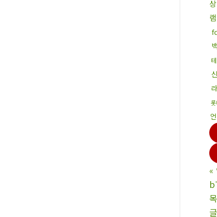
상
램
f
테
롯
언
«
b