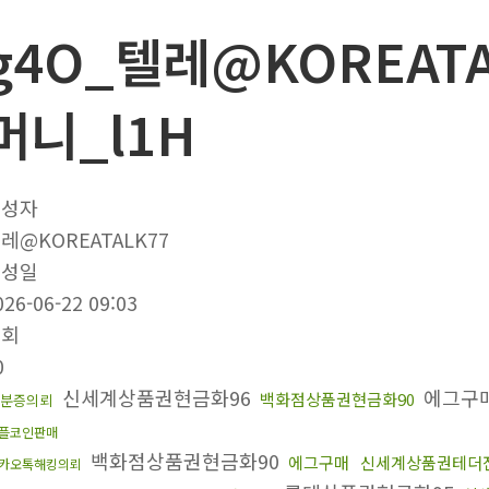
g4O_텔레@KOREAT
머니_l1H
작성자
레@KOREATALK77
작성일
026-06-22 09:03
조회
0
신세계상품권현금화96
에그구
백화점상품권현금화90
분증의뢰
플코인판매
백화점상품권현금화90
에그구매
신세계상품권테더
카오톡해킹의뢰