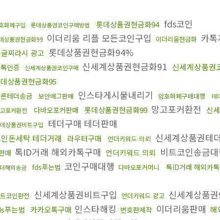
fds코인
롯데상품권현금화94
호화폐구입
롯데상품권코인구매방법
이더리움 리플 모든코인구입
카톡
이더리움현금화
데상품권현금화99
롯데상품권현금화94%
구글찌라시 광고
신세계상품권현금화91
신세계상품권
카톡인증
신세계상품권코인구매
데상품권현금화95
인스타게시물내리기
빠른테더송금
보안에그판매
암호화폐구매대행
테
망고포커환전
롯데상품권현금화99
신세
다바오포커판매
고포커환전
테더구매 테더판매
데상품권비트구입
신세계상품권테
코인돈세탁 테더거래
라우터구매
언더키워드 의뢰
톡ID거래 해외카톡구매
비트코인송금
언더키워드 의뢰
판매
코인구매대행
fds푸는법
톡ID거래 해외카
다바오포커머니
더해외송금
신세계상품권비트구입
신세계상품권
트코인환전
언더키워드 광고
인스타해킹
이더리움판매
ds푸는법
카카오톡구매
해
번호판제작