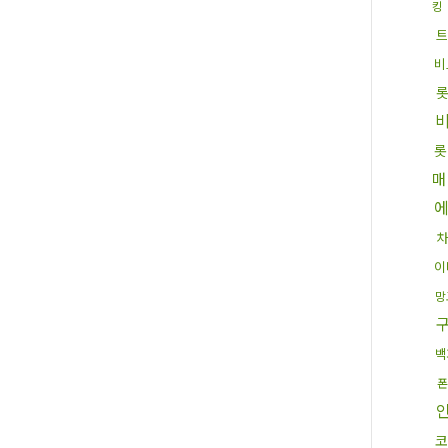
킹
트
비
롯
롯
매
차
이
망
백
폰
코