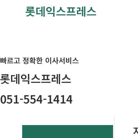
콘
롯데익스프레스
텐
츠
로
건
너
뛰
빠르고 정확한 이사서비스
기
롯데익스프레스
051-554-1414