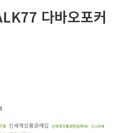
ALK77 다바오포커
매
신세계상품권매입
전송
신세계상품권현금화98
인스타해