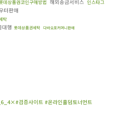
해외송금서비스
롯데상품권코인구매방법
인스타그
우터판매
세탁
금대행
롯데상품권세탁
다바오포커머니판매
4_6_4×#검증사이트 #온라인홀덤토너먼트