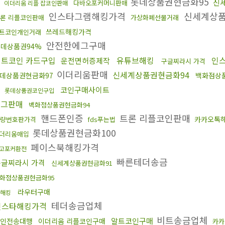
롯데상품권현금화95
신
다바오포커머니판매
이더리움 리플 잡코인판매
인스타그램해킹가격
신세계상품
론 리플코인판매
가상화폐선물거래
쓰레드해킹가격
트코인개인거래
안전한에그구매
데상품권94%
비트코인 카드구입
유튜브해킹
인
운전면허증제작
구글찌라시 가격
이더리움판매
신세계상품권현금화94
데상품권현금화97
백화점상
코인구매사이트
롯데상품권코인구입
에그판매
백화점상품권현금화94
핸드폰인증
트론 리플코인판매
카카오톡
량번호판가격
fds푸는법
롯데상품권현금화100
더리움매입
페이스북해킹가격
고포커환전
빠른테더송금
구글찌라시 가격
신세계상품권현금화91
화점상품권현금화95
라우터구매
해킹
테더송금업체
인스타해킹가격
비트송금업체
알트코인구매
인전송대행
이더리움 리플코인구매
카카