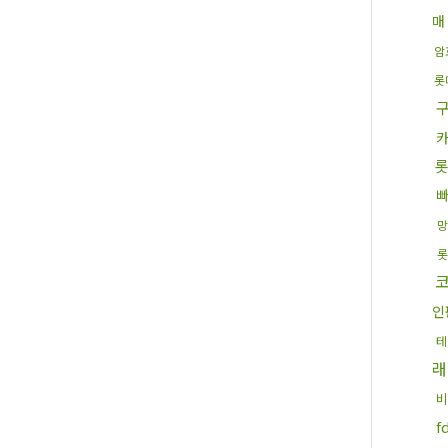
매
암
롯
롯
망
롯
인
테
래
비
f