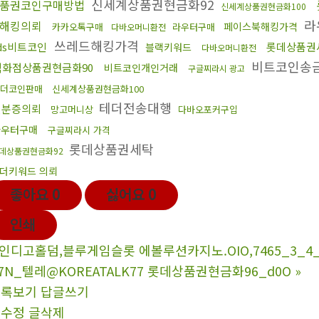
신세계상품권현금화92
품권코인구매방법
신세계상품권현금화100
라
해킹의뢰
페이스북해킹가격
카카오톡구매
라우터구매
다바오머니환전
쓰레드해킹가격
ds비트코인
롯데상품권
블랙키워드
다바오머니환전
비트코인송
백화점상품권현금화90
비트코인개인거래
구글찌라시 광고
더코인판매
신세계상품권현금화100
테더전송대행
신분증의뢰
망고머니상
다바오포커구입
라우터구매
구글찌라시 가격
롯데상품권세탁
데상품권현금화92
더키워드 의뢰
좋아요
0
싫어요
0
인쇄
인디고홀덤,블루게임슬롯 에볼루션카지노.OIO,7465_3_
7N_텔레@KOREATALK77 롯데상품권현금화96_d0O
»
목록보기
답글쓰기
글수정
글삭제