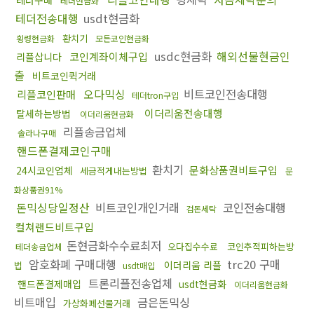
테더현금화
테더전송대행
usdt현금화
환치기
횡령현금화
모든코인현금화
usdc현금화
해외선물현금인
코인계좌이체구입
리플삽니다
출
비트코인퀵거래
오다믹싱
비트코인전송대행
리플코인판매
테더tron구입
이더리움전송대행
탈세하는방법
이더리움현금화
리플송금업체
솔라나구매
핸드폰결제코인구매
환치기
문화상품권비트구입
24시코인업체
세금적게내는방법
문
화상품권91%
돈믹싱당일정산
비트코인개인거래
코인전송대행
검돈세탁
컬쳐랜드비트구입
돈현금화수수료최저
오다집수수료
코인추적피하는방
테더송금업체
암호화폐 구매대행
trc20 구매
이더리움 리플
법
usdt매입
트론리플전송업체
핸드폰결제매입
usdt현금화
이더리움현금화
비트매입
금은돈믹싱
가상화폐선물거래