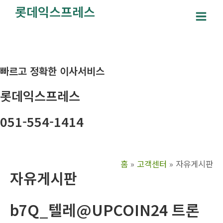
콘
롯데익스프레스
텐
Main
츠
Men
로
건
빠르고 정확한 이사서비스
너
뛰
롯데익스프레스
기
051-554-1414
홈
고객센터
자유게시판
자유게시판
b7Q_텔레@UPCOIN24 트론