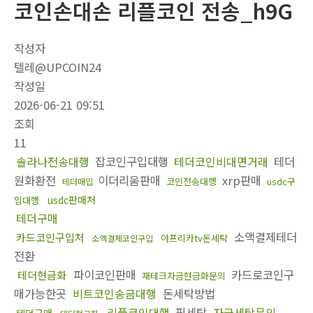
코인손대손 리플코인 전송_h9G
작성자
텔레@UPCOIN24
작성일
2026-06-21 09:51
조회
11
솔라나전송대행
잡코인구입대행
테더코인비대면거래
테더
원화환전
이더리움판매
xrp판매
코인전송대행
usdc구
테더매입
usdc판매처
입대행
테더구매
소액결제테더
카드코인구입처
아프리카tv돈세탁
소액결제코인구입
전환
파이코인판매
카드로코인구
테더현금화
재테크자금현금화문의
매가능한곳
비트코인송금대행
돈세탁방법
리플코인대행
핑세탁
자금세탁문의
테더구매