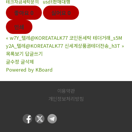
usdt판매대행
테크자금세탁문의
좋아요
0
싫어요
0
인쇄
«
w7Y_텔레@KOREATALK77 코인돈세탁 테더거래_s5M
y2A_텔레@KOREATALK77 신세계상품권테더전송_h3T
»
목록보기
답글쓰기
글수정
글삭제
Powered by KBoard
이용약관
개인정보처리방침