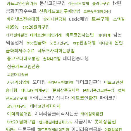
문상코인구입
fx현
카드코인전송가능
검돈세탁업체
솔라나구입
금화최저수수료
신용카드코인구매방법
코인송금대행 24시
usdc매입
트론구매
바이낸스전송대행
솔라나현금화
소액결
trc20원화구입
제85%
검돈
비트코인사는법
테더원화환전
테더코인비대면거래
테더이체
믹싱업체
btc현금화
xrp전송대행
돈현
모든코인구입
테더판매
금화최저수수료
세무조사피하는방법
테더전송대행
중고오다대포통장
솔라나구입
신용카드코인전송
코인대리송금
오다집
테더코인판매
자금믹싱업체
비트코인전
바이낸스구입대행
송대행
문화상품권세탁
테더코인이체구입
문화상품권코인구입
컬쳐
바이낸스코인삽니다
비트코인환전
파이코인
랜드코인구매
테더코인계좌이체
코인이체구입
이더리움클레식사는곳
이더리움매입
태더원화환전
자금세탁
롯데상품권
trc20 원화구입
핸드폰결제현금화85%
94%
트론구매
이더리움현금화
핸드폰결제테더전환
이더리움전