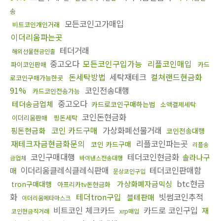
송
모든코인고가매입
비트코인개인거래
이더리움파는곳
테더거래
해외선물현금인출
중고오다
모든코인구입가능
리플코인매입
파이코인판매
카드
돈세탁방법
세탁재테크
컬쳐랜드현금화
로코인구매가능한곳
91%
코인전송대행
카드코인전송가능
중고오다
테더송금업체
카드로코인구매하는법
소액결제세탁
코인돈현금화
이더리움판매
핑돈세탁
코인 카드구매
가상화폐선물거래
핑돈현금화
코인전송대행
재테크자금현금화문의
리플코인파는곳
코인 카드구매
리플송
코인구매대행
테더코인현금화
솔라나구
금업체
바이낸스전송대행
이더리움클레식클레식판매
테더코인판매함
매
문상코인구입
btc현금
가상화폐자금믹싱
tron구매대행
아프리카tv돈현금화
화
테더tron구입
빗썸코인추적
블테판매
이더리움메타마스크
비트코인 체크카드
카드로 코인구입
재
코인현금직거래
xrp매입