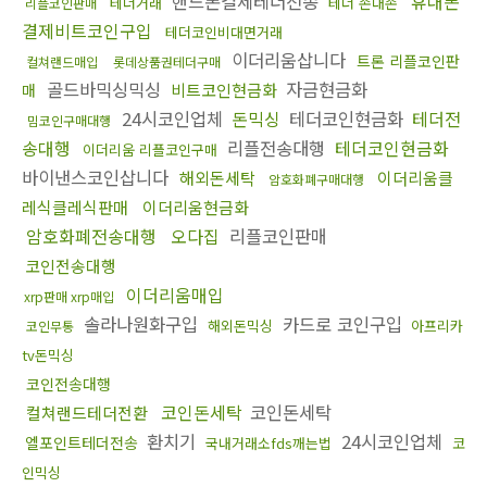
핸드폰결제테더전송
휴대폰
테더거래
테더 손대손
리플코인판매
결제비트코인구입
테더코인비대면거래
이더리움삽니다
트론 리플코인판
컬쳐랜드매입
롯데상품권테더구매
골드바믹싱믹싱
자금현금화
비트코인현금화
매
24시코인업체
돈믹싱
테더코인현금화
테더전
밈코인구매대행
송대행
리플전송대행
테더코인현금화
이더리움 리플코인구매
바이낸스코인삽니다
해외돈세탁
이더리움클
암호화폐구매대행
레식클레식판매
이더리움현금화
암호화폐전송대행
오다집
리플코인판매
코인전송대행
이더리움매입
xrp판매 xrp매입
솔라나원화구입
카드로 코인구입
해외돈믹싱
아프리카
코인무통
tv돈믹싱
코인전송대행
코인돈세탁
코인돈세탁
컬쳐랜드테더전환
환치기
24시코인업체
엘포인트테더전송
국내거래소fds깨는법
코
인믹싱