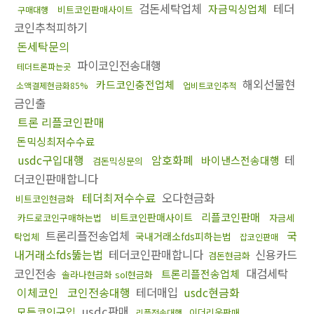
검돈세탁업체
테더
자금믹싱업체
비트코인판매사이트
구매대행
코인추척피하기
돈세탁문의
파이코인전송대행
테더트론파는곳
해외선물현
카드코인충전업체
소액결제현금화85%
업비트코인추적
금인출
트론 리플코인판매
돈믹싱최저수수료
usdc구입대행
암호화폐
테
바이낸스전송대행
검돈믹싱문의
더코인판매합니다
테더최저수수료
오다현금화
비트코인현금화
리플코인판매
비트코인판매사이트
카드로코인구매하는법
자금세
트론리플전송업체
국
국내거래소fds피하는법
탁업체
잡코인판매
내거래소fds뚫는법
테더코인판매합니다
신용카드
검돈현금화
코인전송
대검세탁
트론리플전송업체
솔라나현금화 sol현금화
이체코인
코인전송대행
테더매입
usdc현금화
usdc판매
모든코인구입
이더리움판매
리플전송대행