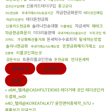
신용카드테더구입
중고오다
잡코인구입대행
자금현금화문의
테더코인매입
국내거래소fds송금시간
btc현금화
테더돈현금화
자금믹싱문의
솔라나전송대행
자금세탁
재테크
신용카드현금화
리플매입
자금현금화문의
이더리움판매
비트코인 체
국내거래소fds출금시간
돈세탁수수료최저
탈세하는방법
가상화폐선물거래
크카드
솔라나현금화
돈현금화해외거래소
국내거래소fds깨는법
잡코
리플코인파는곳
인판매
트론리플코인전송
언더돈세탁
검돈믹싱
돈현금화
좋아요
0
싫어요
0
인쇄
«
x6M_텔레@CASHFILTER365 테더거래 코인 테더코인카
드결제_m0I
n4O_텔레@KOREATALK77 운전면허증제작_h7U
»
목록보기
답글쓰기