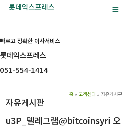
콘
롯데익스프레스
텐
Main
츠
Men
로
건
빠르고 정확한 이사서비스
너
뛰
롯데익스프레스
기
051-554-1414
홈
고객센터
자유게시판
자유게시판
u3P_텔레그램@bitcoinsyri 오