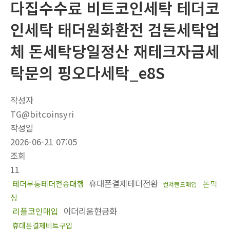
다집수수료 비트코인세탁 테더코
인세탁 태더원화환전 검돈세탁업
체 돈세탁당일정산 재테크자금세
탁문의 핑오다세탁_e8S
작성자
TG@bitcoinsyri
작성일
2026-06-21 07:05
조회
11
휴대폰결제테더전환
테더무통테더전송대행
돈믹
컬쳐랜드매입
싱
리플코인매입
이더리움현금화
휴대폰결제비트구입