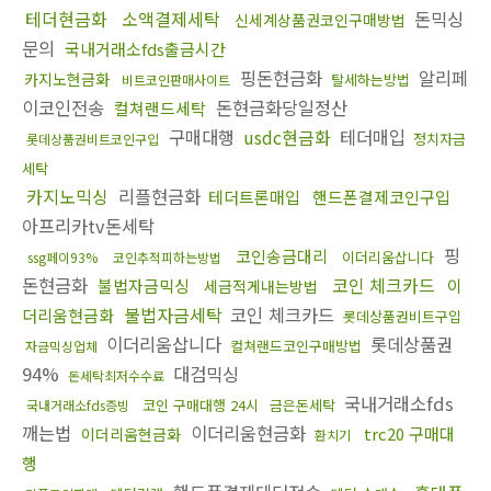
테더현금화
소액결제세탁
돈믹싱
신세계상품권코인구매방법
문의
국내거래소fds출금시간
핑돈현금화
알리페
카지노현금화
탈세하는방법
비트코인판매사이트
이코인전송
돈현금화당일정산
컬쳐랜드세탁
구매대행
usdc현금화
테더매입
정치자금
롯데상품권비트코인구입
세탁
카지노믹싱
리플현금화
테더트론매입
핸드폰결제코인구입
아프리카tv돈세탁
핑
코인송금대리
이더리움삽니다
ssg페이93%
코인추적피하는방법
돈현금화
코인 체크카드
불법자금믹싱
이
세금적게내는방법
불법자금세탁
코인 체크카드
더리움현금화
롯데상품권비트구입
이더리움삽니다
롯데상품권
컬쳐랜드코인구매방법
자금믹싱업체
94%
대검믹싱
돈세탁최저수수료
국내거래소fds
코인 구매대행 24시
금은돈세탁
국내거래소fds증빙
깨는법
이더리움현금화
trc20 구매대
이더리움현금화
환치기
행