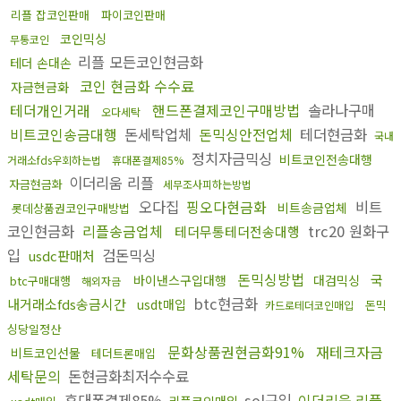
리플 잡코인판매
파이코인판매
코인믹싱
무통코인
리플 모든코인현금화
테더 손대손
코인 현금화 수수료
자금현금화
테더개인거래
핸드폰결제코인구매방법
솔라나구매
오다세탁
비트코인송금대행
돈세탁업체
돈믹싱안전업체
테더현금화
국내
정치자금믹싱
비트코인전송대행
거래소fds우회하는법
휴대폰결제85%
이더리움 리플
자금현금화
세무조사피하는방법
오다집
핑오다현금화
비트
비트송금업체
롯데상품권코인구매방법
코인현금화
리플송금업체
trc20 원화구
테더무통테더전송대행
입
검돈믹싱
usdc판매처
돈믹싱방법
국
바이낸스구입대행
대검믹싱
btc구매대행
해외자금
btc현금화
내거래소fds송금시간
usdt매입
돈믹
카드로테더코인매입
싱당일정산
문화상품권현금화91%
재테크자금
비트코인선물
테더트론매입
세탁문의
돈현금화최저수수료
휴대폰결제85%
sol구입
이더리움 리플