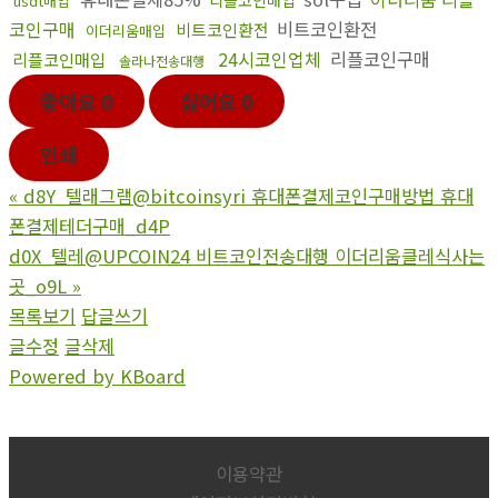
리플코인매입
usdt매입
코인구매
비트코인환전
비트코인환전
이더리움매입
24시코인업체
리플코인구매
리플코인매입
솔라나전송대행
좋아요
0
싫어요
0
인쇄
«
d8Y_텔래그램@bitcoinsyri 휴대폰결제코인구매방법 휴대
폰결제테더구매_d4P
d0X_텔레@UPCOIN24 비트코인전송대행 이더리움클레식사는
곳_o9L
»
목록보기
답글쓰기
글수정
글삭제
Powered by KBoard
이용약관