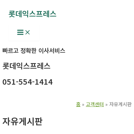
콘
롯데익스프레스
텐
츠
로
Main
Menu
건
너
빠르고 정확한 이사서비스
뛰
기
롯데익스프레스
051-554-1414
홈
고객센터
자유게시판
자유게시판