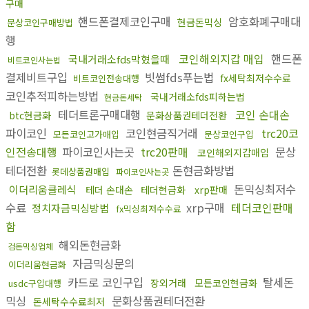
구매
핸드폰결제코인구매
암호화폐구매대
현금돈믹싱
문상코인구매방법
행
코인해외지갑 매입
핸드폰
국내거래소fds막혔을때
비트코인사는법
결제비트구입
빗썸fds푸는법
fx세탁최저수수료
비트코인전송대행
코인추적피하는방법
국내거래소fds피하는법
현금돈세탁
테더트론구매대행
코인 손대손
btc현금화
문화상품권테더전환
파이코인
코인현금직거래
trc20코
모든코인고가매입
문상코인구입
인전송대행
파이코인사는곳
trc20판매
문상
코인해외지갑매입
테더전환
돈현금화방법
롯데상품권매입
파이코인사는곳
돈믹싱최저수
이더리움클레식
테더 손대손
테더현금화
xrp판매
수료
xrp구매
테더코인판매
정치자금믹싱방법
fx믹싱최저수수료
함
해외돈현금화
검돈믹싱업체
자금믹싱문의
이더리움현금화
카드로 코인구입
탈세돈
장외거래
모든코인현금화
usdc구입대행
믹싱
문화상품권테더전환
돈세탁수수료최저