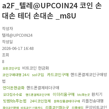
a2F_텔레@UPCOIN24 코인 손
대손 테더 손대손 _m8U
작성자
텔레@UPCOIN24
작성일
2026-06-17 16:48
조회
8
비트코인 현금화
모든코인구입
카드코인구매
핸드폰결제코인구매방
sol구입
코인구매대행 24시
법
언더돈현금화
핸드폰결제테더구매
이더리움구매
환치기
오다집수수료
핸드폰결제코인구매
btc파는곳
빗썸fds푸는법
리플전송대행
24시코인업체
문화상품권테더구매
문상비트코인
리플코인파는곳
리플매입
파이코인판매
비트코인 신용카드