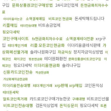
구입
문화상품권코인구매방법
24시코인업체
돈현금화최저수수
료
돈세탁해드립니다
소액결제매입
비트코인 현금화
이더리움사는곳
리플매입
비트송금업체
테더전송대행
핑오다세탁
코인구매사이트
xrp구
fx현금화최저수수료
소액결제테더전환
입
리플 모든코인현금화
이더리움클레식판매
가
테더개인거래
상화폐선물거래
솔라나원화구입
정치자금믹싱방법
자금믹싱
이
테더원화환전
체코인
파이코인
문화상품권비트코인구입
이
핑돈현금화
핑오다세탁
이더리움현금화
솔라나구입
체코인
신용카드코인전송
자금현금화
가상화폐자금현금화
xrp판매 xrp매입
코인돈믹싱
이더리움전송대행
테더개인거래
테더돈세탁
카드로코인구매가능한곳
비트코인선물
알트코인퀵거래
구매대행
비트코인전송대행
검돈믹싱업체
돈믹싱문의
핑오다세탁
트론