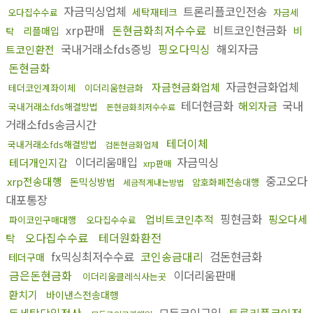
자금믹싱업체
트론리플코인전송
세탁재테크
오다집수수료
자금세
xrp판매
돈현금화최저수수료
비트코인현금화
비
리플매입
탁
국내거래소fds증빙
핑오다믹싱
해외자금
트코인환전
돈현금화
자금현금화업체
자금현금화업체
테더코인계좌이체
이더리움현금화
테더현금화
국내
해외자금
국내거래소fds해결방법
돈현금화최저수수료
거래소fds송금시간
테더이체
국내거래소fds해결방법
검돈현금화업체
이더리움매입
자금믹싱
테더개인지갑
xrp판매
중고오다
xrp전송대행
돈믹싱방법
암호화폐전송대행
세금적게내는방법
대포통장
핑현금화
업비트코인추적
핑오다세
파이코인구매대행
오다집수수료
오다집수수료
테더원화환전
탁
fx믹싱최저수수료
코인송금대리
검돈현금화
테더구매
금은돈현금화
이더리움판매
이더리움클레식사는곳
환치기
바이낸스전송대행
돈세탁당일정산
모든코인구입
트론리플코인전