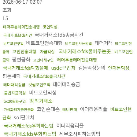
2026-06-17 02:07
조회
15
테더무통테더전송대행
코인믹싱
국내거래소fds송금시간
국내거래소fds시간
비트코인전송대행
테더거래
비트코인구입
비트코인사는방법
비트코인현
국내거래소fds뚫어주는곳
코인전송대행
자금믹싱
비트코인현
금화
핑현금화
테더무통테더전송대행
금화
코인이체구입
usdc구입처
검돈믹싱문의
국내거래소fds막혔을때
언더돈믹싱
핑돈세탁
국내거래소fds출금시간
테더대리송금
테더대리송금
빗썸코인추적
비트코인믹싱
불법자금믹싱
장외거래소
trc20원화구입
코인손대손
이더리움리플
비트코인현
테더판매
가상화폐자금현금화
sol판매처
금화
이더리움리플
국내거래소fds우회하는법
국내거래소fds우회하는법
세무조사피하는방법