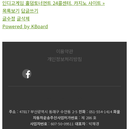
인디고게임 홀덤토너먼트 24콜센터. 카지노 사이트
»
목록보기
답글쓰기
글수정
글삭제
Powered by KBoard
이용약관
개인정보처리방침
롯데익스프레스
주소
: 47817 부산광역시 동래구 수안동 2-5
전화
: 051-554-1414
화물
자동차운송주선사업허가번호
: 제 286 호
사업자번호
: 607-50-09511
대표자
: 박재경