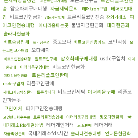
모든코인고가매입
송
암호화폐구매대행
자금세탁문의
테더코인매
테더tron구입
비트코인현금화
트론리플코인전송
파
입
장외거래소
검돈세탁업체
이코인전송대행
불법자금현금화
테더현금화
이더리움파는곳
솔라나현금화
중고오다
코인믹싱
비트송금업체
비트코인신용카드
모
돈믹싱문의
오다세탁
든코인고가매입
암호화폐구매대행
usdc구입처
알트코인구매
비트코인전송대행
이더
비트코인현금화
이더리움구입대행
리움판매
트론리플코인판매
이더리움현금화
리플코인판매
usdc구입처
비트코인세탁
이더리움구매
리플코
트론삽니다
재테크자금믹싱문의
인파는곳
코인이체
파이코인전송대행
국
핑오다현금화
트론리플전송업체
이더리움구입대행
코인현금화수수료
테더개인거래
테더거래
내거래소fds해결방법
usdc판매
국내거래소fds시간
솔라나전송대행
언더돈현금화
자금믹싱문의