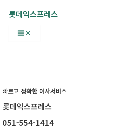
콘
롯데익스프레스
텐
츠
로
Main
Menu
건
너
뛰
기
빠르고 정확한 이사서비스
롯데익스프레스
051-554-1414