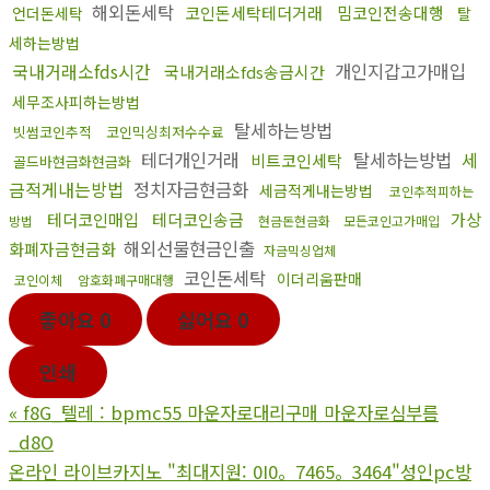
해외돈세탁
코인돈세탁테더거래
밈코인전송대행
언더돈세탁
탈
세하는방법
국내거래소fds시간
개인지갑고가매입
국내거래소fds송금시간
세무조사피하는방법
탈세하는방법
빗썸코인추적
코인믹싱최저수수료
테더개인거래
탈세하는방법
세
비트코인세탁
골드바현금화현금화
금적게내는방법
정치자금현금화
세금적게내는방법
코인추적피하는
테더코인매입
테더코인송금
가상
방법
현금돈현금화
모든코인고가매입
해외선물현금인출
화폐자금현금화
자금믹싱업체
코인돈세탁
이더리움판매
코인이체
암호화폐구매대행
좋아요
0
싫어요
0
인쇄
«
f8G_텔레 : bpmc55 마운자로대리구매 마운자로심부름
_d8O
온라인 라이­브카지노 "최대지원: 0I0。7465。3464"성인pc방