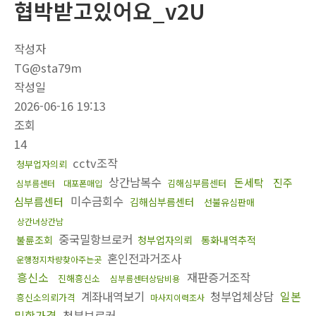
협박받고있어요_v2U
작성자
TG@sta79m
작성일
2026-06-16 19:13
조회
14
cctv조작
청부업자의뢰
상간남복수
돈세탁
진주
김해심부름센터
심부름센터
대포폰매입
미수금회수
심부름센터
김해심부름센터
선불유심판매
상간녀상간남
중국밀항브로커
불륜조회
청부업자의뢰
통화내역추적
혼인전과거조사
운행정지차량찾아주는곳
흥신소
재판증거조작
진해흥신소
심부름센터상담비용
계좌내역보기
청부업체상담
일본
흥신소의뢰가격
마사지이력조사
밀항가격
청부브로커