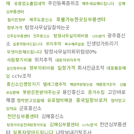
주민등록증위조
때
유흥업소출입내역
해주세요해드립니다
김해
심부름센터
후불가능한곳심부름센터
제주도흥신소
필리핀청부
탐정사무실일잘하는곳
청부가격
광주흥신
탐정사무실의뢰비용
진주심부름센터
전주흥신소
cctv분석
소
인생망가트리기
위치추적
실종자찾아드립니다
복수해주실분
탐정사무실의뢰위험성0%
무엇이든해드립니다
위치추적
사람찾기비용
대포차위치추적
밀항가격
회사진급조작
청부의뢰비용
대포통장매
살인청부비용
cctv조작
입
흥신소인생망치기
텔레그램추적
채권차량찾는법
재판증거조작
선불
용인흥신소
고민바로
못받은돈받아주는곳
증거수집
유심판매
해결
중국밀항브로커
유포협박해결
협박받고있을때
협박받고
군포흥신소
있어요
천안심부름센터
김해흥신소
천안심부름센
김해심부름센터
cctv분석
탐정사무실전국탐정사무실
터
실종자찾아드립니다
나락보내기뒷조사