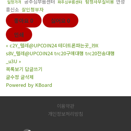
공주심부름센터
안성
탐정사무실비용
밀항가격
파주심부름센터
흥신소
살인청부자
좋아요
0
싫어요
0
인쇄
«
c2Y_텔레@UPCOIN24 테더트론파는곳_l9X
s8V_텔레@UPCOIN24 trc20구매대행 trc20전송대행
_u3U
»
목록보기
답글쓰기
글수정
글삭제
Powered by KBoard
이용약관
개인정보처리방침