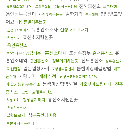
진해흥신소
보복대행
유흥업소결제내역
도와주실분
예산심부름센터
용인심부름센터
밀항가격
협박받고있
사람찾아주는곳
복수대행
어요
떼인돈받아주는곳
유흥업소조사
인생나락보내기
인생나락보내기
흥신소저렴한곳
일본밀항
용인흥신소
흥신소디시
조선족청부
유
춘천흥신소
탐정사무실상담비용
흥업소내역
진도흥신소
용인흥신소
청부의뢰하는곳
원주흥신소
일본밀항가격
몸캠피싱해결방법
재산열람
대포
포항심부름센터
사람찾기
계좌추적
폰판매
심부름센터의뢰위험성0%
몸캠피싱협박해결
가출찾아드립니다
진주
후불가능한곳흥신소
흥신소
고민바로해결흥신소
흥신소저렴한곳
청부업자의뢰
차량조회
유흥업소조사
심부름센터비용
밀항브로커
후불제심부름센터