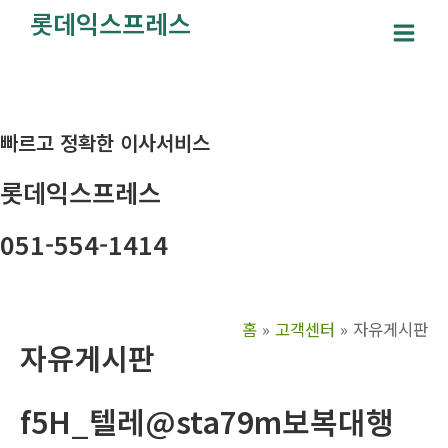
콘
롯데익스프레스
텐
Main
츠
Men
로
건
빠르고 정확한 이사서비스
너
뛰
롯데익스프레스
기
051-554-1414
홈
고객센터
자유게시판
자유게시판
f5H_텔레@sta79m보복대행