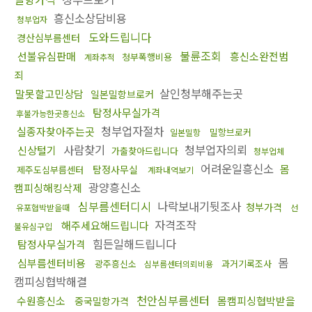
흥신소상담비용
청부업자
도와드립니다
경산심부름센터
불륜조회
선불유심판매
흥신소완전범
청부폭행비용
계좌추적
죄
살인청부해주는곳
말못할고민상담
일본밀항브로커
탐정사무실가격
후불가능한곳흥신소
청부업자절차
실종자찾아주는곳
밀항브로커
일본밀항
사람찾기
청부업자의뢰
신상털기
가출찾아드립니다
청부업체
어려운일흥신소
몸
탐정사무실
제주도심부름센터
계좌내역보기
광양흥신소
캠피싱해킹삭제
심부름센터디시
나락보내기뒷조사
청부가격
유포협박받을때
선
자격조작
해주세요해드립니다
불유심구입
힘든일해드립니다
탐정사무실가격
몸
심부름센터비용
광주흥신소
과거기록조사
심부름센터의뢰비용
캠피싱협박해결
천안심부름센터
수원흥신소
몸캠피싱협박받을
중국밀항가격