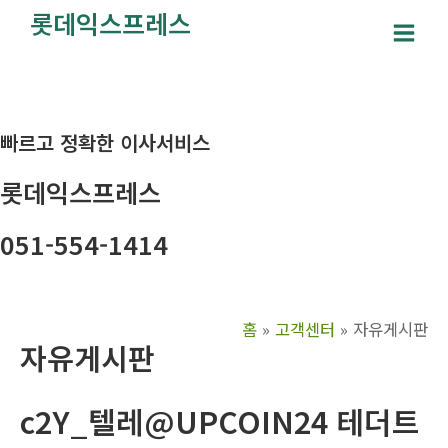
콘
롯데익스프레스
텐
Main
츠
Men
로
건
빠르고 정확한 이사서비스
너
뛰
롯데익스프레스
기
051-554-1414
홈
고객센터
자유게시판
자유게시판
c2Y_텔레@UPCOIN24 테더트