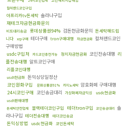
코인해외지갑매입
24시코인업체
컬쳐랜드코인구입
솔라나구입
아프리카tv돈세탁
재테크자금현금화문의
롯데상품권94%
검돈현금화문의
돈세탁해드립
비트대리송금
테더구매
컬쳐랜드코인
니다
tron구매대행
xrp구매
자금현금화
구매방법
usdc구입처
코인전송대행
리
정치자금현금화
카드코인충전가능
플전송대행
알트코인구매
리플코인대행
돈믹싱당일정산
usdt현금화
코인원화구입
암호화폐 구매대행
문화상품권91%
카지노세탁
24시코인구매
코인송금대리
usdc현금화
가상화폐자금믹싱
usdt판매대행
테더tron구입
솔
블랙테더코인구입
돈세탁안전업체
코인송금대리
라나구입
테더전송대행
테더코인송금
돈믹싱방법
usdc현금화
코인돈세탁