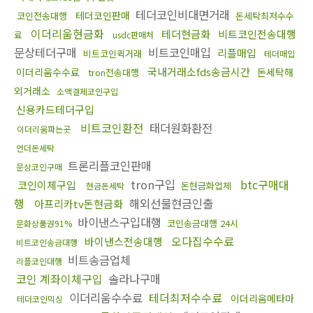
테더코인비대면거래
테더코인판매
코인전송대행
돈세탁최저수수
이더리움현금화
테더현금화
비트코인전송대행
료
usdc판매처
문상테더구매
비트코인매입
리플매입
비트코인퀵거래
테더매입
국내거래소fds송금시간
이더리움수수료
돈세탁해
tron전송대행
외거래소
소액결제코인구입
신용카드테더구입
비트코인환전
태더원화환전
이더리움파는곳
언더돈세탁
트론리플코인판매
문상코인구매
tron구입
btc구매대
코인이체구입
돈현금화업체
현금돈세탁
행
해외선물현금인출
아프리카tv돈현금화
바이낸스구입대행
코인송금대행 24시
문화상품권91%
오다집수수료
바이낸스전송대행
비트코인송금대행
비트송금업체
리플코인대행
코인 계좌이체구입
솔라나구매
이더리움수수료
테더최저수수료
이더리움메타마
테더코인믹싱