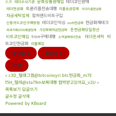
문화상품권매입
테더코인판매
스크
테더수사기관
트론리플전송대행
테더현금화
리플송금업체
이더리움현금화
자금세탁업체
컬쳐랜드비트구입
테더코인믹싱
현금화재테크
신용카드코인구매방법
usdt현금화
돈현금화당일정산
가상화폐자금현금화
국내거래소fds해결업체
비트코인매입
tron구매대행
테더돈세탁
비
소액결제테더전송
트코인현금화
리플매입
좋아요
0
싫어요
0
인쇄
«
c3D_텔래그램@bitcoinsyri btc현금화_m7E
f5H_텔레@sta79m보복대행 협박받고있어요_v2U
»
목록보기
답글쓰기
글수정
글삭제
Powered by KBoard