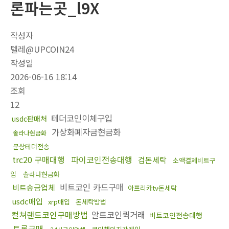
론파는곳_l9X
작성자
텔레@UPCOIN24
작성일
2026-06-16 18:14
조회
12
테더코인이체구입
usdc판매처
가상화폐자금현금화
솔라나현금화
문상테더전송
trc20 구매대행
파이코인전송대행
검돈세탁
소액결제비트구
입
솔라나현금화
비트코인 카드구매
비트송금업체
아프리카tv돈세탁
usdc매입
xrp매입
돈세탁방법
컬쳐랜드코인구매방법
알트코인퀵거래
비트코인전송대행
트론구매