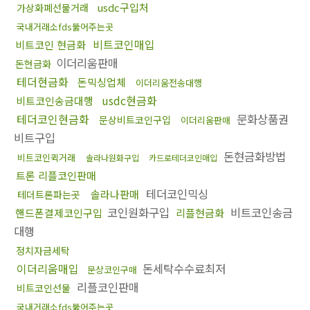
usdc구입처
가상화폐선물거래
국내거래소fds뚫어주는곳
비트코인매입
비트코인 현금화
이더리움판매
돈현금화
테더현금화
돈믹싱업체
이더리움전송대행
usdc현금화
비트코인송금대행
테더코인현금화
문화상품권
문상비트코인구입
이더리움판매
비트구입
돈현금화방법
비트코인퀵거래
솔라나원화구입
카드로테더코인매입
트론 리플코인판매
테더코인믹싱
솔라나판매
테더트론파는곳
코인원화구입
비트코인송금
핸드폰결제코인구입
리플현금화
대행
정치자금세탁
이더리움매입
돈세탁수수료최저
문상코인구매
리플코인판매
비트코인선물
국내거래소fds뚫어주는곳