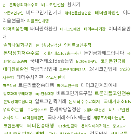
환치기
비트코인선물
돈믹싱최저수수료
법
비트코인개인거래
이더
테더원화환전
모든코인구입
해외선물현금인출
리움현금화
리플코인대행
태더원화환전
이더리움판
이더리움판매
테더수사기관
테더코인매입
매
솔라나원화구입
업비트코인추적
돈믹싱당일정산
돈믹싱최저수수료
돈현금화해드립니다
국내거래소fds출금시간
국
국내거래소fds뚫는법
코인돈현금화
내거래소fds증빙
trc20원화구입
자금믹싱업체
24시코인업체
테더원화환전
trc20
코인구매대행24시
테더수사기관
사는법
잡코인판매
트론리플전송대행
테더코인계좌이체
파이코인구입
핑돈믹싱
비트코인카드구입
트론리플코인전송
암호화폐구매대행
xrp전송대행
알트코인퀵거래
국내거래소fds
돈세탁수수료최저
돈믹싱해드립니다
돈세탁당일정산
우회하는법
비트코인판
오다집수수료
빗썸fds푸는법
국내거래소fds깨는법
매사이트
태더원화환전
세무조사피하는방법
테더전송대행
코인돈세탁
usdc현금화
돈세탁해외거래소
중고오다
코인추적피하는방법
검돈믹싱
코인무통
국내거래소fds우회하는법