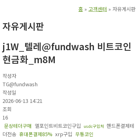
홈
고객센터
자유게시판
자유게시판
j1W_텔레@fundwash 비트코인
현금화_m8M
작성자
TG@fundwash
작성일
2026-06-13 14:21
조회
16
문상테더구매
엘포인트비트코인구입
핸드폰결제테
usdc구입처
더전송
휴대폰결제85%
xrp구입
무통코인