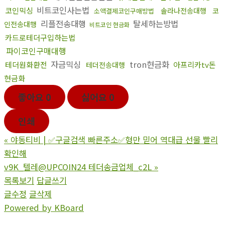
비트코인사는법
코인믹싱
솔라나전송대행
코
소액결제코인구매방법
리플전송대행
탈세하는방법
인전송대행
비트코인 현금화
카드로테더구입하는법
파이코인구매대행
자금믹싱
tron현금화
테더원화환전
아프리카tv돈
테더전송대행
현금화
좋아요
0
싫어요
0
인쇄
«
야동티비 | ✅구글검색 빠른주소✅형만 믿어 역대급 선물 빨리
확인해
v9K_텔레@UPCOIN24 테더송금업체_c2L
»
목록보기
답글쓰기
글수정
글삭제
Powered by KBoard