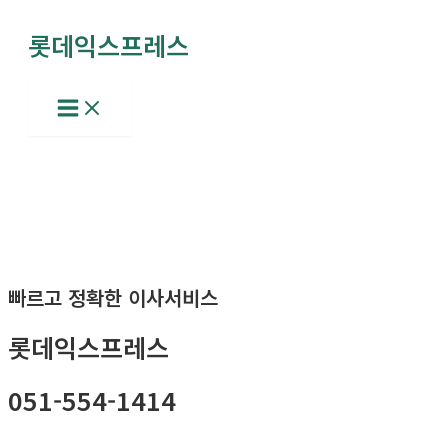
콘
롯데익스프레스
텐
츠
로
Main
Menu
건
너
뛰
기
빠르고 정확한 이사서비스
롯데익스프레스
051-554-1414