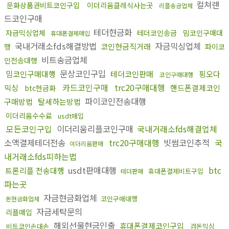
컬쳐랜
문화상품권비트코인구입
이더리움클레식사는곳
리플송금업체
드코인구매
테더현금화
자금믹싱업체
테더코인송금
밈코인구매대
휴대폰결제매입
국내거래소fds해결방법
자금믹싱업체
코인현금직거래
행
파이코
비트송금업체
인전송대행
문상코인구입
밈코인구매대행
테더코인판매
핑오다
코인구매대행
카드코인구매
trc20구매대행
믹싱
핸드폰결제코인
btc현금화
파이코인전송대행
구매방법
탈세하는방법
이더리움수수료
usdt매입
모든코인구입
이더리움리플코인구매
국내거래소fds해결업체
소액결제테더전송
trc20구매대행
빗썸코인추적
국
이더리움판매
내거래소fds피하는법
usdt판매대행
btc
트론리플 전송대행
휴대폰결제비트구입
테더판매
파는곳
자금현금화업체
코인구매대행
돈현금화업체
자금세탁문의
리플매입
해외선물현금인출
휴대폰결제코인구입
비트코인손대손
검돈믹싱