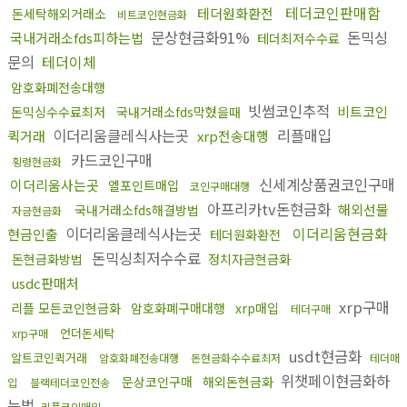
테더코인판매함
테더원화환전
돈세탁해외거래소
비트코인현금화
문상현금화91%
돈믹싱
국내거래소fds피하는법
테더최저수수료
문의
테더이체
암호화폐전송대행
빗썸코인추적
비트코인
돈믹싱수수료최저
국내거래소fds막혔을때
이더리움클레식사는곳
리플매입
퀵거래
xrp전송대행
카드코인구매
횡령현금화
신세계상품권코인구매
이더리움사는곳
엘포인트매입
코인구매대행
아프리카tv돈현금화
해외선물
국내거래소fds해결방법
자금현금화
이더리움클레식사는곳
이더리움현금화
현금인출
테더원화환전
돈믹싱최저수수료
돈현금화방법
정치자금현금화
usdc판매처
xrp구매
리플 모든코인현금화
암호화폐구매대행
xrp매입
테더구매
언더돈세탁
xrp구매
usdt현금화
알트코인퀵거래
암호화폐전송대행
돈현금화수수료최저
테더매
위챗페이현금화하
문상코인구매
해외돈현금화
입
블랙테더코인전송
는법
리플코인매입