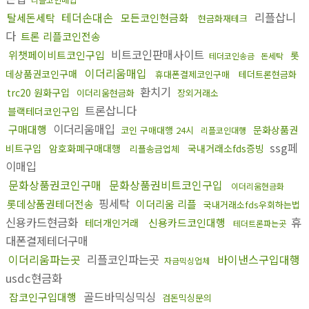
테더손대손
리플삽니
탈세돈세탁
모든코인현금화
현금화재테크
다
트론 리플코인전송
비트코인판매사이트
위챗페이비트코인구입
롯
테더코인송금
돈세탁
이더리움매입
데상품권코인구매
휴대폰결제코인구매
테더트론현금화
환치기
trc20 원화구입
이더리움현금화
장외거래소
트론삽니다
블랙테더코인구입
이더리움매입
구매대행
문화상품권
코인 구매대행 24시
리플코인대행
ssg페
비트구입
암호화폐구매대행
국내거래소fds증빙
리플송금업체
이매입
문화상품권코인구매
문화상품권비트코인구입
이더리움현금화
핑세탁
롯데상품권테더전송
이더리움 리플
국내거래소fds우회하는법
신용카드현금화
휴
신용카드코인대행
테더개인거래
테더트론파는곳
대폰결제테더구매
이더리움파는곳
리플코인파는곳
바이낸스구입대행
자금믹싱업체
usdc현금화
골드바믹싱믹싱
잡코인구입대행
검돈믹싱문의