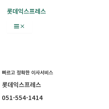
콘
롯데익스프레스
텐
츠
로
Main
Menu
건
너
뛰
기
빠르고 정확한 이사서비스
롯데익스프레스
051-554-1414