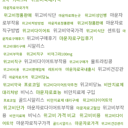
마운자로약국가격
위고비식단
마운자
위고비정품판매
위고비성인병
마운자로파는곳
로부작용
마운자로
위고비정품판매
위고비처방방법
마운자로정품판매
직구방법
위고비약국가격
센트립
위고비다이어트
위고비식단
마
위고비구매후기
마운자로구입후기
운자로구매후기
시알리스
위고비대리구매
위고비직구
비아그라100mg
위고비부작용
위고비다이어트부작용
울트라킹콩
위고비직구
위고비구매가
위고비건강관
마운자로국내출시
레트비아
위고비비용
위고비판매업체
리
위고비당뇨
마운자로가격
위고비당뇨
프로코밀
비만치료제
위고비약국
위고비다이어트약추천
비닉스
마운자로효능
비만치료제 구입
대리처방
골드시알리스
위고비다이어트약
비만치료제 대리구매
프로코밀
위고비단가
마운자로다이어트부작용
위고비부작
마운자로고혈압
용
비닉스
위고비 가격 비교
위고비비용
위고비다이
비만치료제
마운자로직구가격
마운자로가격
어트약
골드시알리스
위고비건강관리