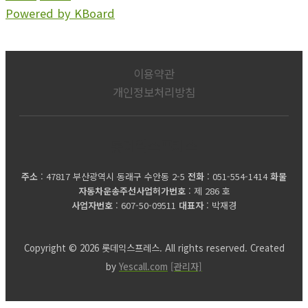
Powered by KBoard
이용약관
개인정보처리방침
롯데익스프레스
주소
: 47817 부산광역시 동래구 수안동 2-5
전화
: 051-554-1414
화물
자동차운송주선사업허가번호
: 제 286 호
사업자번호
: 607-50-09511
대표자
: 박재경
Copyright © 2026 롯데익스프레스. All rights reserved. Created
by
Yescall.com
[관리자]