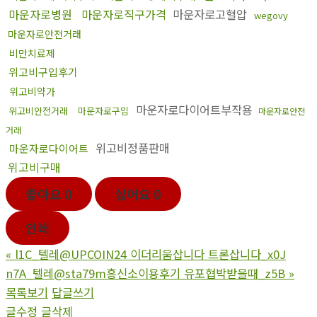
마운자로병원
마운자로직구가격
마운자로고혈압
wegovy
마운자로안전거래
비만치료제
위고비구입후기
위고비약가
마운자로다이어트부작용
위고비안전거래
마운자로구입
마운자로안전
거래
위고비정품판매
마운자로다이어트
위고비구매
좋아요
0
싫어요
0
인쇄
«
l1C_텔레@UPCOIN24 이더리움삽니다 트론삽니다_x0J
n7A_텔레@sta79m흥신소이용후기 유포협박받을때_z5B
»
목록보기
답글쓰기
글수정
글삭제