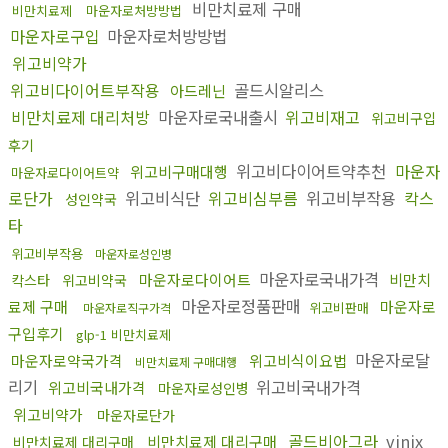
비만치료제 구매
비만치료제
마운자로처방방법
마운자로구입
마운자로처방방법
위고비약가
위고비다이어트부작용
골드시알리스
아드레닌
비만치료제 대리처방
마운자로국내출시
위고비재고
위고비구입
후기
위고비다이어트약추천
마운자
위고비구매대행
마운자로다이어트약
로단가
위고비식단
위고비심부름
위고비부작용
칵스
성인약국
타
위고비부작용
마운자로성인병
마운자로국내가격
마운자로다이어트
비만치
칵스타
위고비약국
마운자로정품판매
료제 구매
마운자로
위고비판매
마운자로직구가격
구입후기
glp-1 비만치료제
마운자로달
마운자로약국가격
위고비식이요법
비만치료제 구매대행
리기
위고비국내가격
위고비국내가격
마운자로성인병
위고비약가
마운자로단가
골드비아그라
vinix
비만치료제 대리구매
비만치료제 대리구매