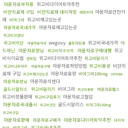
마운자로부작용
위고비다이어트약추천
비만치료제 구입
비만치료제 대리처방
마운자로안전거
레트비아
래
위고비재고있는곳
비아그라
마운자로재고있는곳
마운자로국내가격
위고비삭센다
wegovy
위고비국내가격
아
위고비식단
울트라킹콩
마운자로약국
드레닌
마운자로런닝
마운자로구매대행
위고
위고비직구가격
비식이요법
위고비다이어트약추천
위고비달리기
센트립
마운자로처방방법
위고비용량
비만치
위고비나무위키
마운자로구매
료제 구입
마운자로용량
비아그라100mg
vimax
위고비재고있는곳
마운자로삭센다
마운자로런닝
비아그라
골드시알리스
위고비달리기
마운자로헬스
위고비용량
위고비정품판매
마운자로고혈압
위고비구입후기
마운자로국내출시
골드시알리스
비아그라100mg
위고비건강
위고비구입
마운자로판매
마운자로다이어트약추천
마운자로구매가
다이어
위고비국내가격
카마그라
트약