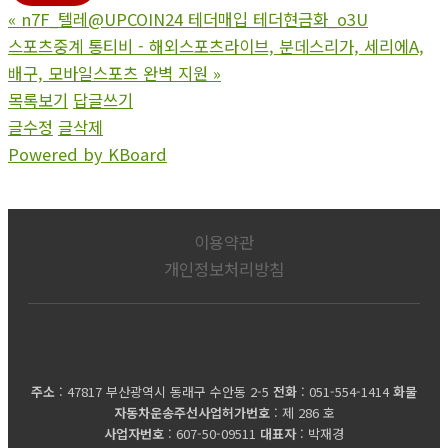
«
n7F_텔레@UPCOIN24 테더매입 테더현금화_o3U
스포츠중계 통티비 - 해외스포츠라이브, 분데스리가, 세리에A,
배구, 모바일스포츠 완벽 지원
»
목록보기
답글쓰기
글수정
글삭제
Powered by KBoard
이용약관
개인정보처리방침
롯데익스프레스
주소
: 47817 부산광역시 동래구 수안동 2-5
전화
: 051-554-1414
화물
자동차운송주선사업허가번호
: 제 286 호
사업자번호
: 607-50-09511
대표자
: 박재경