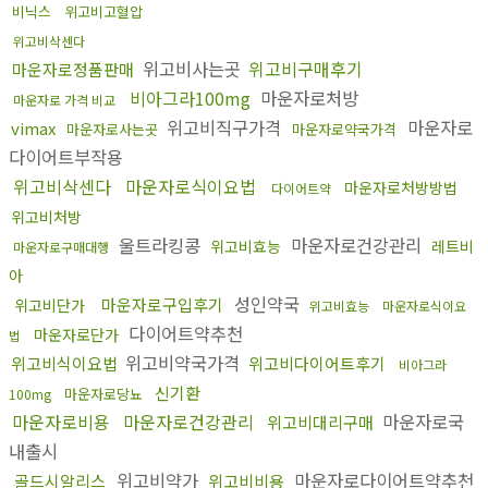
비닉스
위고비고혈압
위고비삭센다
위고비사는곳
위고비구매후기
마운자로정품판매
비아그라100mg
마운자로처방
마운자로 가격 비교
위고비직구가격
마운자로
vimax
마운자로사는곳
마운자로약국가격
다이어트부작용
위고비삭센다
마운자로식이요법
마운자로처방방법
다이어트약
위고비처방
울트라킹콩
마운자로건강관리
위고비효능
레트비
마운자로구매대행
아
성인약국
마운자로구입후기
위고비단가
위고비효능
마운자로식이요
다이어트약추천
마운자로단가
법
위고비약국가격
위고비식이요법
위고비다이어트후기
비아그라
신기환
마운자로당뇨
100mg
마운자로비용
마운자로건강관리
마운자로국
위고비대리구매
내출시
위고비약가
마운자로다이어트약추천
골드시알리스
위고비비용