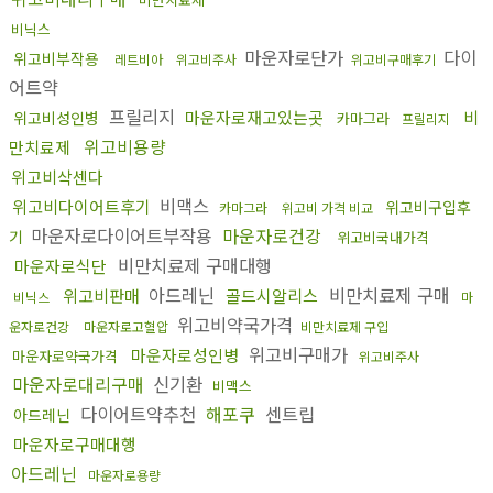
비닉스
마운자로단가
다이
위고비부작용
레트비아
위고비주사
위고비구매후기
어트약
프릴리지
마운자로재고있는곳
비
위고비성인병
카마그라
프릴리지
위고비용량
만치료제
위고비삭센다
비맥스
위고비다이어트후기
위고비구입후
카마그라
위고비 가격 비교
마운자로다이어트부작용
마운자로건강
기
위고비국내가격
비만치료제 구매대행
마운자로식단
아드레닌
비만치료제 구매
위고비판매
골드시알리스
비닉스
마
위고비약국가격
운자로건강
마운자로고혈압
비만치료제 구입
위고비구매가
마운자로성인병
마운자로약국가격
위고비주사
마운자로대리구매
신기환
비맥스
다이어트약추천
해포쿠
센트립
아드레닌
마운자로구매대행
아드레닌
마운자로용량