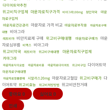
다이어트약추천
위고비직구업체
마운자로직구가격
마운
성인약국
비아그라100mg
자로구입처
마운자로 가격 비교
마운자로건강관리
마운자로부작용
마운자로구매
비아그라
대행
비만치료제 구매
위고비구매대행
마운
마운자로구매가
레트비아
자로심부름
비아그라
비맥스
위고비약국
마운자로직구업체
레트비아
위고비구매대행
카마그라
다이어트약
마운자로식이요법
마운자로비용
마운자로다이어트
위고비구입
마운자로구매대행
마운자로고혈압
위고비구매가
다
시알리스20mg
마운자로정품판매
이어트약
위고비안전거래
위고비효능
위고비처방방법
좋아요
0
싫어요
0
인쇄