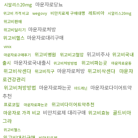
마운자로당뇨
시알리스20mg
레트비아
wegovy
비만치료제 구매대행
위고비 가격 비교
시알리스20mg
위고비판매
마운자로처방
위고비달리기
마운자로대리구매
위고비헬스
vinix
위고비주사
위고비병원
위고비국내
위고비고혈압
마운자로구매후기
마운자로국내출시
출시
위고비파는곳
위고비처방방법
마운자로운동
위고비삭센다
마운자로처방
위고비삭센다
마운자
위고비직구
로건강관리
위고비처방방법
마운자로파는곳
마운자로다이어트약
아드레닌
추천
위고비다이어트약추천
프로코밀
마운자로파는곳
비만치료제 대리구매
골드비아
마운자로 가격 비교
위고비효능
그라
위고비헬스
위고비대리구매
비만치료제