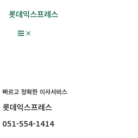
콘
롯데익스프레스
텐
츠
로
Main
Menu
건
너
뛰
기
빠르고 정확한 이사서비스
롯데익스프레스
051-554-1414