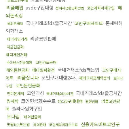
알트코인구매
리플매입
usdc구입대행
해
코인계좌이체구입
정치자금현금화방법
외돈믹싱
국내거래소fds출금시간
돈세탁해
코인구매사이트
해외돈세탁
외거래소
리플코인판매
테더개인거래
자금현금화
테더개인거래
코인카드구매
바이낸스전송대행
국내거래소fds깨는법
해외돈현금화
태더원화환전
코인구매사
리플삽니다
코인구매대행24시
이트
재테크자금세탁문의
솔라나
코인돈현금화
구입
코인믹싱
국내거래소fds출금시간
언더돈세탁
국내거래소fds시간
코인현금화수수료
핑세탁
trc20구매대행
리플코인판
핑현금화
솔라나원화구입
매
오다집
테더현금화
신용카드비트코인구
빗썸fds푸는법
테더판매
코인세탁최저수수료