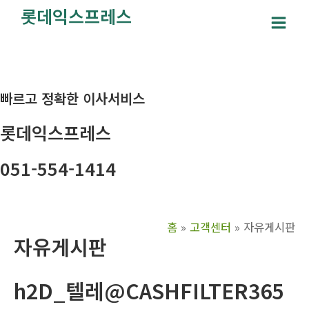
콘
롯데익스프레스
텐
Main
츠
Men
로
건
빠르고 정확한 이사서비스
너
뛰
롯데익스프레스
기
051-554-1414
홈
고객센터
자유게시판
자유게시판
h2D_텔레@CASHFILTER365