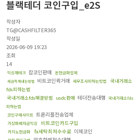
블랙테더 코인구입_e2S
작성자
TG@CASHFILTER365
작성일
2026-06-09 19:23
조회
14
잡코인판매
믹싱재테크
돈현금화업체
비트코인퀵거래
국내거래소
세무조사피하는방법
세금적게내는방법
fds피하는법
테더전송대행
국내거래소fds해결방법
usdc판매
국내거래소fds
피하는법
트론리플전송업체
코인구매사이트
비트코인카드구입
가상화폐자금믹싱
fx세탁최저수수료
이체코인
카지노현금화
암호화폐전송대행