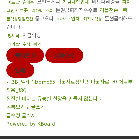
코인돈세탁
비트대리송금
자금세탁업체
파이
비트코인손대손
돈현금화최저수수료
리플전송대행
코인사는곳
오다집수수료
중고오다
돈현금화해드
usdc구입처
돈믹싱당일정산
카지노믹싱
립니다
자금믹싱
핑세탁
테더코인추척피하기
좋아요
0
싫어요
0
인쇄
«
l3B_텔레 : bpmc55 마운자로성인병 마운자로다이어트부
작용_f8Q
잔잔한 바다는 유능한 선장을 만들지 않는다
»
목록보기
답글쓰기
글수정
글삭제
Powered by KBoard