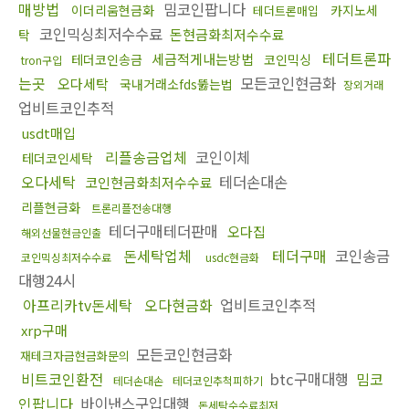
매방법
밈코인팝니다
이더리움현금화
카지노세
테더트론매입
코인믹싱최저수수료
돈현금화최저수수료
탁
테더트론파
세금적게내는방법
테더코인송금
코인믹싱
tron구입
는곳
모든코인현금화
오다세탁
국내거래소fds뚫는법
장외거래
업비트코인추적
usdt매입
리플송금업체
코인이체
테더코인세탁
오다세탁
테더손대손
코인현금화최저수수료
리플현금화
트론리플전송대행
테더구매테더판매
오다집
해외선물현금인출
돈세탁업체
테더구매
코인송금
코인믹싱최저수수료
usdc현금화
대행24시
아프리카tv돈세탁
오다현금화
업비트코인추적
xrp구매
모든코인현금화
재테크자금현금화문의
비트코인환전
btc구매대행
밈코
테더손대손
테더코인추척피하기
인팝니다
바이낸스구입대행
돈세탁수수료최저