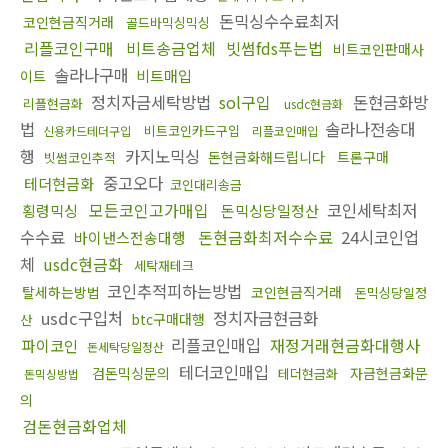
돈믹싱수수료최저
코인현금직거래
골드바믹싱믹싱
리플코인구매
비트송금업체
빗썸fds푸는법
비트코인판매사
솔라나구매
비트매입
이트
정치자금세탁방법
sol구입
돈현금화방
리플현금화
usdc현금화
법
솔라나전송대
비트코인카드구입
신용카드테더구입
리플코인매입
행
카지노믹싱
돈현금화해드립니다
트론구매
빗썸코인추적
중고오다
테더현금화
코인대리송금
모든코인고가매입
코인세탁최저
횡령믹싱
돈믹싱당일정산
수수료
돈현금화최저수수료
24시코인업
바이낸스전송대행
체
usdc현금화
세탁재테크
코인추적피하는방법
탈세하는방법
코인현금직거래
돈믹싱당일정
usdc구입처
정치자금현금화
btc구매대행
산
리플코인매입
재정거래현금화대행사
파이코인
돈세탁당일정산
테더코인매입
검돈믹싱문의
자금현금화문
테더현금화
돈믹싱방법
의
검돈현금화업체