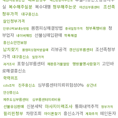
실
복수해주실분
복수대행
청부해주는곳
조선족
마산심부름센터
청부가격
대구흥신소
살인청부가격
몸캠피싱해결방법
청
청부폭행비용
인생나락보내는방법
중국밀항가격
부업자
선불심매입판매
네이버해킹
학폭해결
흥신소안전보장
납치찾기
리뷰공격
조선족청부
경산심부름센터
몸캠피싱협박받을때
가격
대구흥신소
밀항가격
포항심부름센터
고민바
행방불명사람찾기
재판증거물열람
과거조사
로해결흥신소
학력위조
심부름센터의뢰위험성0%
진주흥신소
상간녀
cctv조작
안산흥신소
제주도심부름센터
심부름센터의뢰비용
신분세탁
마사지이력조사
통화내역추적
선불유심판매
청부가격
필리핀청부
차량조회
흥신소가격
떼인돈자
아이폰찾기
계좌추적