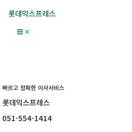
콘
롯데익스프레스
텐
츠
로
Main
Menu
건
너
뛰
기
빠르고 정확한 이사서비스
롯데익스프레스
051-554-1414