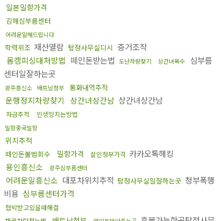
일본밀항가격
김해심부름센터
어려운일해드립니다
재산열람
증거조작
학력위조
탐정사무실디시
몸캠피싱대처방법
떼인돈받는법
심부름
도난차량찾기
상간녀복수
센터일잘하는곳
통화내역추적
광주흥신소
배트남청부
운행정지차량찾기
상간녀상간남
상간녀상간남
자금추적
인생망치는방법
밀항중국밀항
위치추적
카카오톡해킹
밀항가격
떼인돈불법회수
살인청부가격
용인흥신소
광주심부름센터
어려운일흥신소
대포차위치추적
청부폭행
탐정사무실일잘하는곳
비용
심부름센터가격
협박받고있을때해결
후불가능한곳탐정사무
배트남청부
채권차량찾는법
떼인돈받아주는곳