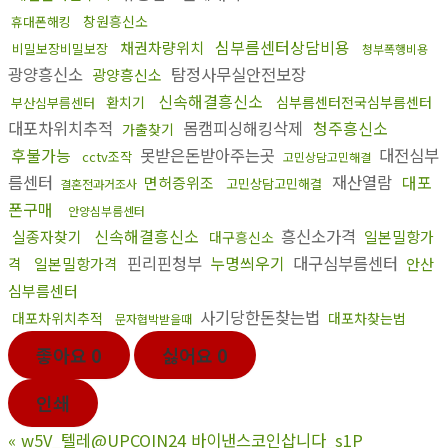
창원흥신소
휴대폰해킹
심부름센터상담비용
채권차량위치
비밀보장비밀보장
청부폭행비용
광양흥신소
탐정사무실안전보장
광양흥신소
신속해결흥신소
환치기
심부름센터전국심부름센터
부산심부름센터
대포차위치추적
몸캠피싱해킹삭제
청주흥신소
가출찾기
후불가능
못받은돈받아주는곳
대전심부
cctv조작
고민상담고민해결
름센터
재산열람
대포
면허증위조
고민상담고민해결
결혼전과거조사
폰구매
안양심부름센터
신속해결흥신소
흥신소가격
실종자찾기
일본밀항가
대구흥신소
핀리핀청부
누명씌우기
대구심부름센터
격
일본밀항가격
안산
심부름센터
사기당한돈찾는법
대포차위치추적
대포차찾는법
문자협박받을때
좋아요
0
싫어요
0
인쇄
«
w5V_텔레@UPCOIN24 바이낸스코인삽니다_s1P