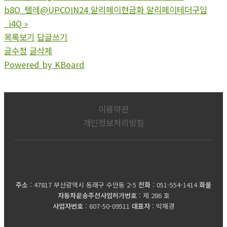
b8O_텔레@UPCOIN24 알리페이현금화 알리페이테더구입
_i4Q
»
목록보기
답글쓰기
글수정
글삭제
Powered by KBoard
이용약관
개인정보처리방침
롯데익스프레스
주소
: 47817 부산광역시 동래구 수안동 2-5
전화
: 051-554-1414
화물
자동차운송주선사업허가번호
: 제 286 호
사업자번호
: 607-50-09511
대표자
: 박재경