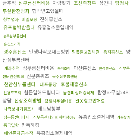
금추적
심부름센터비용
차량찾기
조선족청부
상간녀
탐정사
무실완전범죄
협박받고있을때
진해흥신소
청부업자
비밀보장
유포협박받을때
유흥업소출입내역
공주심부름센터
흥신소가격
경주흥신소
인생나락보내는방법
양
말못할고민해결
음지흥신소
산심부름센터
심부름센터비용
마산흥신소
계좌추적
심부름
증거조작
안성흥신소
신분증위조
센터완전범죄
공주심부름센터
천안심부름센터
후불제흥신소
대포통장
힘든일해드립니다
탐정사무실24시
몸캠피싱해킹삭제
신용도조회
상담
신상조회방법
말못할고민해결
탐정사무실비용
배트남청부
나락보내기뒷조사
유흥업소결제내역
심부름센터디시
심부름센터의뢰위험성0%
가출찾기
카톡해킹
중국밀항
유흥업소결제내역
떼인돈자금추적