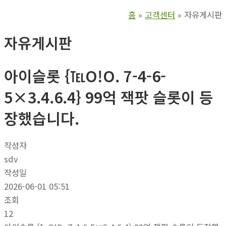
홈
고객센터
자유게시판
자유게시판
아이슬롯 {℡O!O. 7-4-6-
5×3.4.6.4} 99억 잭팟 슬롯이 등
장했습니다.
작성자
sdv
작성일
2026-06-01 05:51
조회
12