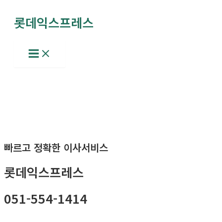
콘
롯데익스프레스
텐
츠
로
Main
Menu
건
너
뛰
기
빠르고 정확한 이사서비스
롯데익스프레스
051-554-1414