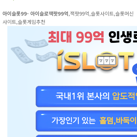
아이슬롯99- 아이슬로잭팟99억
,잭팟99억,슬롯사이트,슬롯머신
사이트,슬롯게임추천