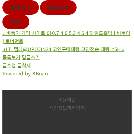
좋아요
0
싫어요
0
인쇄
«
바둑이 게임 사이트 010.7 4 6 5.3 4 6 4 와일드홀덤 | 바둑이
| 토너먼트
u1T_텔레@UPCOIN24 코인구매대행 코인전송 대행_t5H
»
목록보기
답글쓰기
글수정
글삭제
Powered by KBoard
이용약관
개인정보처리방침