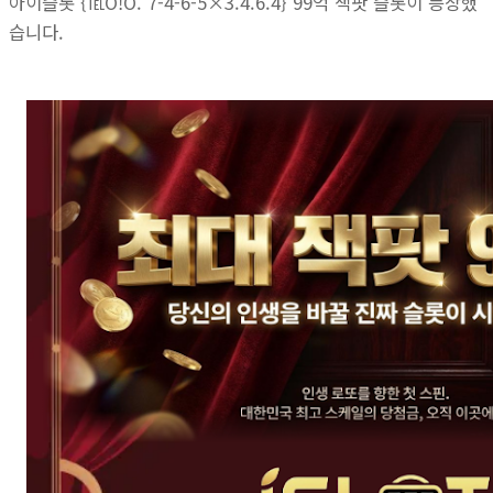
아이슬롯 {℡O!O. 7-4-6-5×3.4.6.4} 99억 잭팟 슬롯이 등장했
습니다.