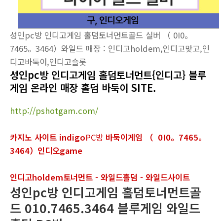
성인pc방 인디고게임 홀덤토너먼트골드 실버 （ 0I0。
7465。3464）와일드 매장 : 인디고holdem,인디고맞고,인
디고바둑이,인디고슬롯
성인pc방 인디고게임 홀덤토너먼트{인디고} 블루
게임 온라인 매장 홀덤 바둑이 SITE.
http://pshotgam.com/
카지노 사이트 indigo
PC방
바둑이게임 （ 0I0。7465。
3464）인디오game
인디고holdem토너먼트 - 와일드홀덤 - 와일드사이트
성인pc방 인디고게임 홀덤토너먼트골
드 010.7465.3464 블루게임 와일드