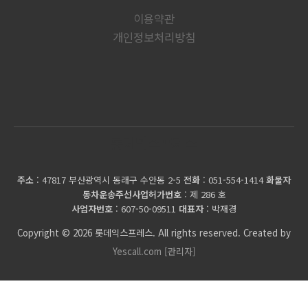
이용약관
개인정보처리방침
롯데익스프레스
주소
: 47817 부산광역시 동래구 수안동 2-5
전화
: 051-554-1414
화물자
동차운송주선사업허가번호
: 제 286 호
사업자번호
: 607-50-09511
대표자
: 박재경
Copyright © 2026 롯데익스프레스. All rights reserved. Created by
Yescall.com
[관리자]