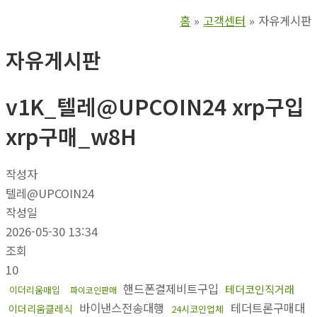
홈
고객센터
자유게시판
자유게시판
v1K_텔레@UPCOIN24 xrp구입
xrp구매_w8H
작성자
텔레@UPCOIN24
작성일
2026-05-30 13:34
조회
10
핸드폰결제비트구입
테더코인직거래
이더리움매입
파이코인판매
바이낸스전송대행
테더트론구매대
이더리움클레식
24시코인업체