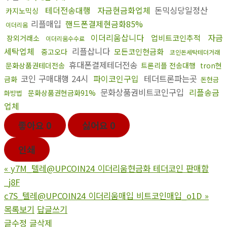
테더전송대행
자금현금화업체
돈믹싱당일정산
카지노믹싱
리플매입
핸드폰결제현금화85%
이더리움
이더리움삽니다
자금
업비트코인추적
장외거래소
이더리움수수료
세탁업체
리플삽니다
모든코인현금화
중고오다
코인돈세탁테더거래
휴대폰결제테더전송
문화상품권테더전송
트론리플 전송대행
tron현
코인 구매대행 24시
파이코인구입
테더트론파는곳
금화
돈현금
문화상품권비트코인구입
리플송금
문화상품권현금화91%
화방법
업체
좋아요
0
싫어요
0
인쇄
«
y7M_텔레@UPCOIN24 이더리움현금화 테더코인 판매함
_j8F
c7S_텔레@UPCOIN24 이더리움매입 비트코인매입_o1D
»
목록보기
답글쓰기
글수정
글삭제