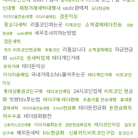
재정거래세탁대행사
usdc판매처
인대행
오다현금화
검돈믹싱
이더리움전송대행
이더리움매입
핑오다세탁
리플코인파는곳
소액결제테더전송
이체코인
검돈
세무조사피하는방법
현금화
usdc판매
검돈세탁
리플삽니다
자금현금
카드 비트코인현금화
소액결제매입
무통코인
화
돈세탁업체
테더개인거래
sol구입
테더돈믹싱
장외거래
국내거래소fds뚫어주는곳
이더리움매입
테더개인거래
비트코인
믹싱
24시코인업체
비트코인 현금
롯데상품권코인구매
테더코인매입
화
빗썸fds푸는법
테더구매 테더판매
트론리플 전송대행
휴대폰
테더돈현금화
돈현금화최
tron현금화
결제세탁
이더리움전송대행
저수수료
테더원화환전
테더코인믹싱
이더리움파는곳
검돈현금화업체
알트코
신용카드코인대행
해외돈세탁
btc현금화
신용카드비트코인구입
인구매
잡코인구