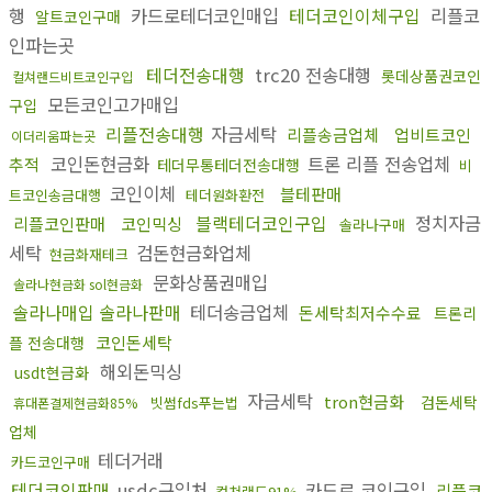
행
카드로테더코인매입
테더코인이체구입
리플코
알트코인구매
인파는곳
테더전송대행
trc20 전송대행
롯데상품권코인
컬쳐랜드비트코인구입
모든코인고가매입
구입
리플전송대행
자금세탁
리플송금업체
업비트코인
이더리움파는곳
코인돈현금화
트론 리플 전송업체
추적
테더무통테더전송대행
비
코인이체
블테판매
트코인송금대행
테더원화환전
블랙테더코인구입
정치자금
리플코인판매
코인믹싱
솔라나구매
세탁
검돈현금화업체
현금화재테크
문화상품권매입
솔라나현금화 sol현금화
솔라나매입 솔라나판매
테더송금업체
돈세탁최저수수료
트론리
코인돈세탁
플 전송대행
해외돈믹싱
usdt현금화
자금세탁
tron현금화
검돈세탁
빗썸fds푸는법
휴대폰결제현금화85%
업체
테더거래
카드코인구매
테더코인판매
usdc구입처
카드로 코인구입
리플코
컬쳐랜드91%