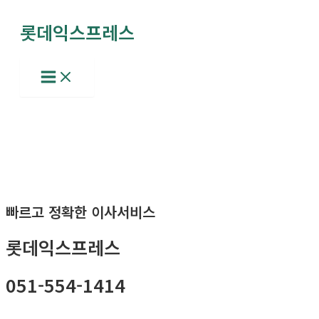
콘
롯데익스프레스
텐
츠
로
Main
Menu
건
너
뛰
기
빠르고 정확한 이사서비스
롯데익스프레스
051-554-1414