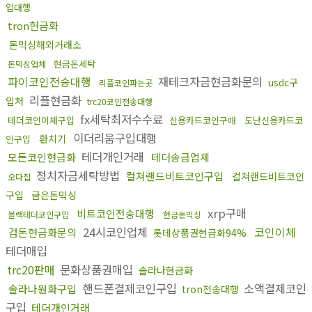
입대행
tron현금화
돈믹싱해외거래소
현금돈세탁
돈믹싱업체
파이코인전송대행
재테크자금현금화문의
usdc구
리플코인파는곳
리플현금화
입처
trc20코인전송대행
fx세탁최저수수료
테더코인이체구입
신용카드코인구매
도난신용카드코
이더리움구입대행
환치기
인구입
테더개인거래
모든코인현금화
테더송금업체
정치자금세탁방법
컬쳐랜드비트코인구입
컬쳐랜드비트코인
오다집
구입
금은돈믹싱
xrp구매
비트코인전송대행
블랙테더코인구입
현금돈믹싱
24시코인업체
코인이체
검돈현금화문의
롯데상품권현금화94%
테더매입
trc20판매
문화상품권매입
솔라나현금화
핸드폰결제코인구입
소액결제코인
솔라나원화구입
tron전송대행
구입
테더개인거래