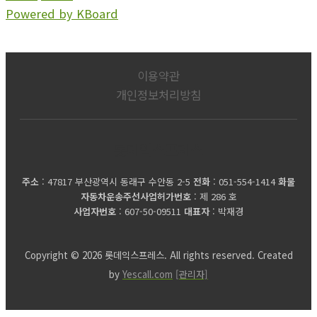
Powered by KBoard
이용약관
개인정보처리방침
롯데익스프레스
주소
: 47817 부산광역시 동래구 수안동 2-5
전화
: 051-554-1414
화물
자동차운송주선사업허가번호
: 제 286 호
사업자번호
: 607-50-09511
대표자
: 박재경
Copyright © 2026 롯데익스프레스. All rights reserved. Created
by
Yescall.com
[관리자]