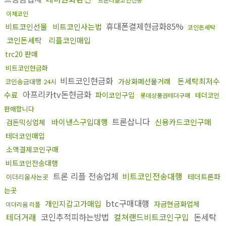
이체코인
휴대폰결제현금화85%
비트코인선물
비트코인사는법
코인돈세탁
코인돈세탁
리플코인매입
trc20 판매
비트코인현금화
비트코인현금화
돈세탁최저수
가상화폐선물거래
코인송금대행 24시
아프리카tv돈현금화
수료
파이코인구입
테더코인
롯데상품권테더구매
판매합니다
트론삽니다
바이낸스구입대행
신용카드코인구매
검돈믹싱업체
테더코인매입
소액결제코인구매
비트코인전송대행
트론 리플 전송업체
비트코인전송대행
테더트론파
이더리움사는곳
는곳
btc구매대행
개인지갑고가매입
자금현금화업체
이더리움 리플
테더거래
코인추적피하는방법
컬쳐랜드비트코인구입
돈세탁