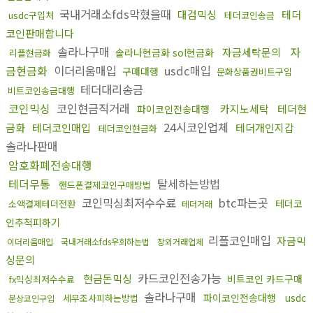
국내거래소fds막혔을때
대검믹싱
테더
usdc구입처
테더코인송금
코인판매합니다
솔라나구매
자
자금세탁문의
솔라나현금화 sol현금화
리플현금화
금현금화
이더리움매입
usdc매입
구매대행
문화상품권비트구입
테더대리송금
비트코인송금대행
코인믹싱
코인현금직거래
카지노세탁
테더현
파이코인전송대행
24시코인업체
금화
테더코인매입
테더개인지갑
테더코인현금화
솔라나판매
암호화폐전송대행
테더무통
탈세하는방법
핸드폰결제코인구매방법
코인믹싱최저수수료
btc파는곳
테더코
소액결제테더전환
테더거래
인추척피하기
리플코인매입
자금믹
이더리움매입
국내거래소fds우회하는법
장외거래업체
싱문의
카드코인전송가능
현금돈믹싱
비트코인 카드구매
fx믹싱최저수수료
솔라나구매
파이코인전송대행
usdc
세무조사피하는방법
문상코인구입