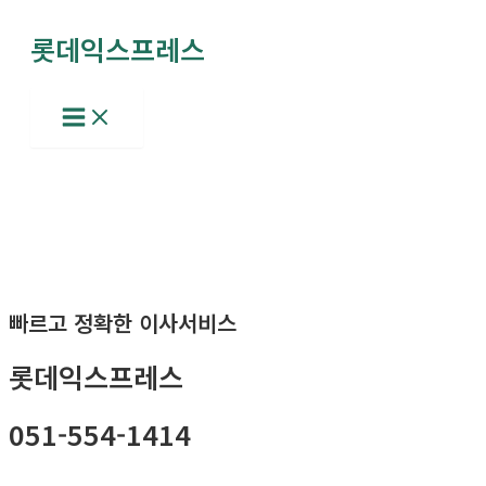
콘
롯데익스프레스
텐
츠
로
Main
Menu
건
너
뛰
기
빠르고 정확한 이사서비스
롯데익스프레스
051-554-1414