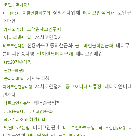
코인구매사이트
장외거래업체
테더코인직거래
코인구
자금현금화문의
테더현금화
매대행
소액결제코인구매
카지노믹싱
이더리움매입
24시코인업체
신용카드미동의현금화
테더무
골드바현금화현금화
비트코인믹싱
통테더전송대행
컬쳐랜드테더구매
테더코인매입
trc20전송대행
돈현금화문의
카지노믹싱
솔라나매입
24시코인업체
중고오다대포통장
테더코인비대
파이코인전송대행
면거래
테더송금업체
비트코인사는법
이더리움삽니다
비트코인현금화
국내거래소fds해결방법
테더코인판매
비
빗썸fds푸는법
비트코인카드구입
비트코인전송대행
트송금업체
테더원화환전
트론리플코인전송