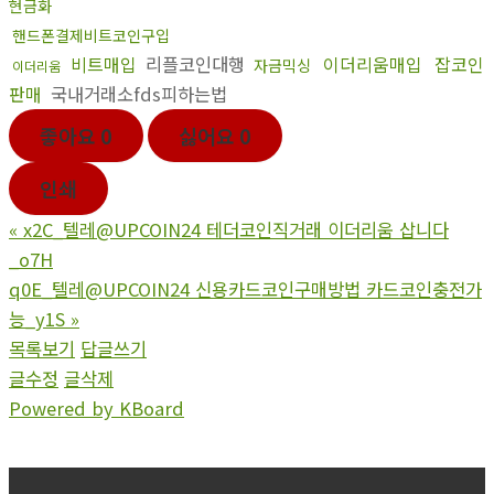
현금화
핸드폰결제비트코인구입
비트매입
리플코인대행
이더리움매입
잡코인
자금믹싱
이더리움
판매
국내거래소fds피하는법
좋아요
0
싫어요
0
인쇄
«
x2C_텔레@UPCOIN24 테더코인직거래 이더리움 삽니다
_o7H
q0E_텔레@UPCOIN24 신용카드코인구매방법 카드코인충전가
능_y1S
»
목록보기
답글쓰기
글수정
글삭제
Powered by KBoard