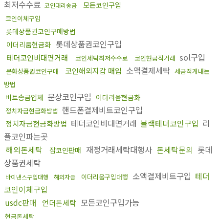
최저수수료
모든코인구입
코인대리송금
코인이체구입
롯데상품권코인구매방법
롯데상품권코인구입
이더리움현금화
sol구입
테더코인비대면거래
코인세탁최저수수료
코인현금직거래
소액결제세탁
코인해외지갑 매입
문화상품권코인구매
세금적게내는
방법
문상코인구입
비트송금업체
이더리움현금화
핸드폰결제비트코인구입
정치자금현금화방법
테더코인비대면거래
블랙테더코인구입
리
정치자금현금화방법
플코인파는곳
해외돈세탁
재정거래세탁대행사
돈세탁문의
롯데
잡코인판매
상품권세탁
소액결제비트구입
테더
이더리움구입대행
바이낸스구입대행
해외자금
코인이체구입
usdc판매
모든코인구입가능
언더돈세탁
현금돈세탁