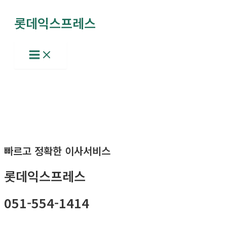
콘
롯데익스프레스
텐
츠
로
Main
Menu
건
너
뛰
기
빠르고 정확한 이사서비스
롯데익스프레스
051-554-1414