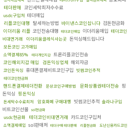
테더판매
코인세탁최저수수료
테더매입
usdc구입처
리플코인대행
탈세하는방법
바이낸스코인삽니다
검돈현금화
이더리움 리플
코인전송대행
이더리움매입
테더코인
테더코인매입
돈믹싱해드립니다
비대면거래
이더리움클레식사는곳
모든코인 고가매입
트론리플코인전송
소액결제85%
테더개인지갑
코인해외지갑 매입
검돈믹싱업체
해외자금
휴대폰결제비트코인구입
코인돈믹싱
빗썸코인추적
테더코인현금화
핸드폰결제테더전환
문화상품권테더전송
핑
문상코인구매방법
돈믹싱
핑돈믹싱
빗썸코인추적
암호화폐 구매대행
솔라나구입
돈세탁수수료최저
비트코인선물
sol현금화
테더코인비대면거래
카드코인구입처
usdc현금화
sol판매처
소액결제매입
도난신용카드코인
테더구매 테더판매
리플현금화