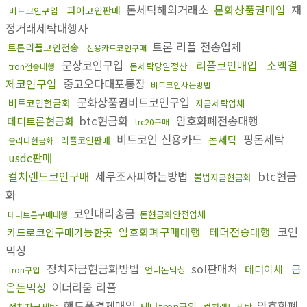
돈세탁해외거래소
문화상품권매입
재
파이코인판매
비트코인구입
정거래세탁대행사
트론 리플 전송업체
트론리플코인전송
신용카드코인구매
문상코인구입
리플코인매입
소액결
돈세탁당일정산
tron전송대행
제코인구입
중고오다대포통장
비트코인사는방법
문화상품권비트코인구입
비트코인현금화
자금세탁업체
btc현금화
암호화폐전송대행
테더트론현금화
trc20구매
비트코인 신용카드
핑돈세탁
돈세탁
리플코인판매
솔라나현금화
usdc판매
컬쳐랜드코인구매
세무조사피하는방법
btc현금
불법자금현금화
화
코인대리송금
돈현금화안전업체
테더트론구매대행
암호화폐구매대행
테더전송대행
코인
카드로코인구매가능한곳
믹싱
정치자금현금화방법
sol판매처
금
테더이체
언더돈믹싱
tron구입
은돈믹싱
이더리움 리플
핸드폰결제매입
암호화폐
테더tron구입
정치자금세탁
컬쳐랜드세탁