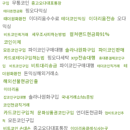
무통코인
중고오다대포통장
구입
핑오다믹싱
테더돈현금화
이더리움수수료
이더리움전송
오다
테더코인믹싱
태더원화환전
믹싱
컬쳐랜드현금화91%
세무조사피하는방법
비트코인퀵거래
코인이체
파이코인구매대행
솔라나원화구입
파이코인판매
모든코인구입
핑오다세탁
xrp전송대행
카드로테더구입하는법
휴대폰결제코인구
비트대리송금
파이코인구매대행
테
입
비트코인구입
테더코인직거래
돈믹싱해외거래소
더원화환전
해외선물현금인출
이더리움
솔라나원화구입
국내거래소fds증빙
잡코인구입대행
코인현금직거래
카드코인구입처
언더돈현금화
문화상품권코인구입
업비트코인추
모든코인구입
적
중고오다대포통장
비트코인 손대손
이더리움클레식사는곳