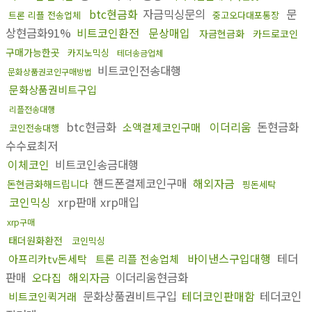
btc현금화
자금믹싱문의
문
트론 리플 전송업체
중고오다대포통장
상현금화91%
비트코인환전
문상매입
자금현금화
카드로코인
구매가능한곳
카지노믹싱
테더송금업체
비트코인전송대행
문화상품권코인구매방법
문화상품권비트구입
리플전송대행
btc현금화
이더리움
돈현금화
소액결제코인구매
코인전송대행
수수료최저
이체코인
비트코인송금대행
핸드폰결제코인구매
해외자금
돈현금화해드립니다
핑돈세탁
코인믹싱
xrp판매 xrp매입
xrp구매
태더원화환전
코인믹싱
바이낸스구입대행
테더
아프리카tv돈세탁
트론 리플 전송업체
판매
해외자금
이더리움현금화
오다집
문화상품권비트구입
테더코인판매함
테더코인
비트코인퀵거래