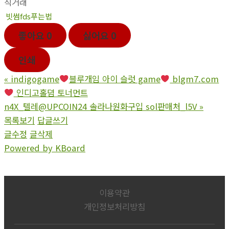
직거래
빗썸fds푸는법
좋아요
0
싫어요
0
인쇄
«
indigogame
블루개임 아이 슬럿 game
blgm7.com
인디­고홀뎜 토너먼트
n4X_텔레@UPCOIN24 솔라나원화구입 sol판매처_l5V
»
목록보기
답글쓰기
글수정
글삭제
Powered by KBoard
이용약관
개인정보처리방침