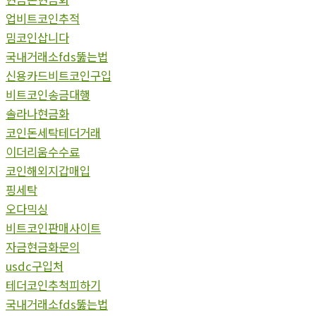
업비트코인추적
밈코인삽니다
국내거래소fds뚫는법
신용카드비트코인구입
비트코인송금대행
솔라나현금화
코인돈세탁테더거래
이더리움수수료
코인해외지갑매입
핑세탁
오다믹싱
비트코인판매사이트
자금현금화문의
usdc구입처
테더코인추척피하기
국내거래소fds뚫는법