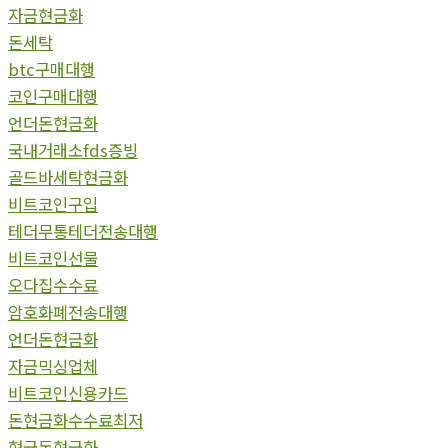
자금현금화
돈세탁
btc구매대행
코인구매대행
언더돈현금화
국내거래소fds증빙
골드바세탁현금화
비트코인구입
테더무통테더전송대행
비트코인선물
오다집수수료
암호화폐전송대행
언더돈현금화
자금믹싱업체
비트코인신용카드
돈현금화수수료최저
현금돈현금화