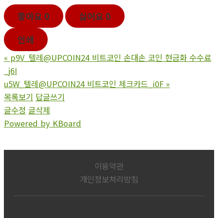
좋아요
0
싫어요
0
인쇄
«
p9V_텔레@UPCOIN24 비트코인 손대손 코인 현금화 수수료
_j6I
u5W_텔레@UPCOIN24 비트코인 체크카드_i0F
»
목록보기
답글쓰기
글수정
글삭제
Powered by KBoard
이용약관
개인정보처리방침
롯데익스프레스