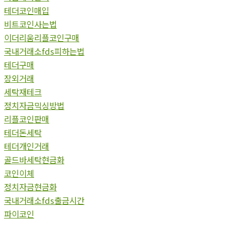
테더코인매입
비트코인사는법
이더리움리플코인구매
국내거래소fds피하는법
테더구매
장외거래
세탁재테크
정치자금믹싱방법
리플코인판매
테더돈세탁
테더개인거래
골드바세탁현금화
코인이체
정치자금현금화
국내거래소fds출금시간
파이코인