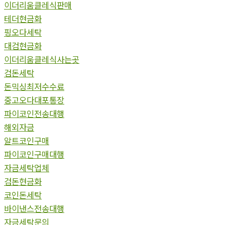
이더리움클레식판매
테더현금화
핑오다세탁
대검현금화
이더리움클레식사는곳
검돈세탁
돈믹싱최저수수료
중고오다대포통장
파이코인전송대행
해외자금
알트코인구매
파이코인구매대행
자금세탁업체
검돈현금화
코인돈세탁
바이낸스전송대행
자금세탁문의