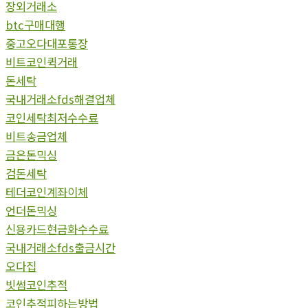
장외거래소
btc구매대행
중고오다대포통장
비트코인퀵거래
돈세탁
국내거래소fds해결업체
코인세탁최저수수료
비트송금업체
금은돈믹싱
검돈세탁
테더코인계좌이체
언더돈믹싱
신용카드현금화수수료
국내거래소fds출금시간
오다집
빗썸코인추적
코인추적피하는방법