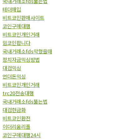
국내거래소fds뚫는법
테더매입
비트코인판매사이트
코인구매대행
비트코인개인거래
밈코인팝니다
국내거래소fds막혔을때
정치자금믹싱방법
대검믹싱
언더돈믹싱
비트코인개인거래
trc20전송대행
국내거래소fds뚫는법
대검현금화
비트코인환전
이더리움리플
코인구매대행24시