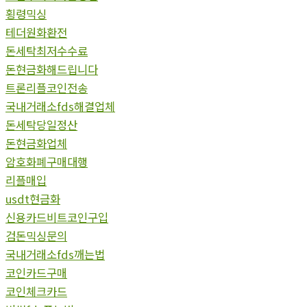
횡령믹싱
테더원화환전
돈세탁최저수수료
돈현금화해드립니다
트론리플코인전송
국내거래소fds해결업체
돈세탁당일정산
돈현금화업체
암호화폐구매대행
리플매입
usdt현금화
신용카드비트코인구입
검돈믹싱문의
국내거래소fds깨는법
코인카드구매
코인체크카드