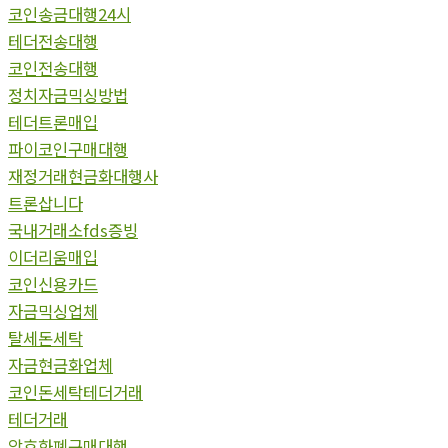
코인송금대행24시
테더전송대행
코인전송대행
정치자금믹싱방법
테더트론매입
파이코인구매대행
재정거래현금화대행사
트론삽니다
국내거래소fds증빙
이더리움매입
코인신용카드
자금믹싱업체
탈세돈세탁
자금현금화업체
코인돈세탁테더거래
테더거래
암호화폐구매대행