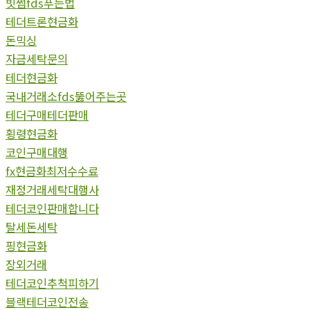
빗썸fds푸는법
테더트론현금화
돈믹싱
자금세탁문의
테더현금화
국내거래소fds뚫어주는곳
테더구매테더판매
횡령현금화
코인구매대행
fx현금화최저수수료
재정거래세탁대행사
테더코인판매합니다
탈세돈세탁
핑현금화
장외거래
테더코인추척피하기
블랙테더코인전송