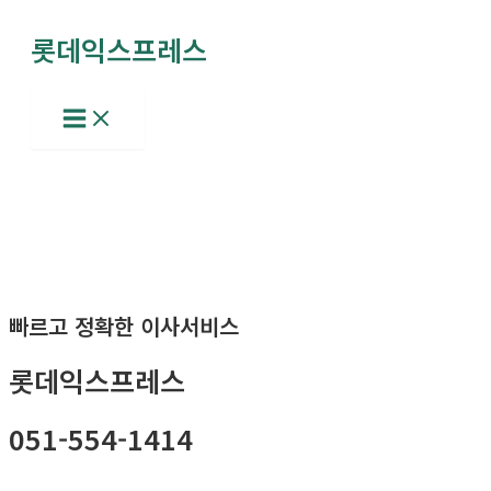
콘
롯데익스프레스
텐
츠
로
Main
Menu
건
너
뛰
기
빠르고 정확한 이사서비스
롯데익스프레스
051-554-1414