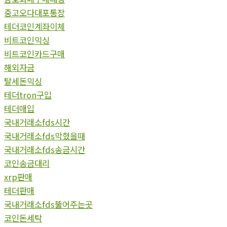
중고오다대포통장
테더코인계좌이체
비트코인믹싱
비트코인카드구매
해외자금
탈세돈믹싱
테더tron구입
테더매입
국내거래소fds시간
국내거래소fds막혔을때
국내거래소fds송금시간
코인송금대리
xrp판매
테더판매
국내거래소fds뚫어주는곳
코인돈세탁