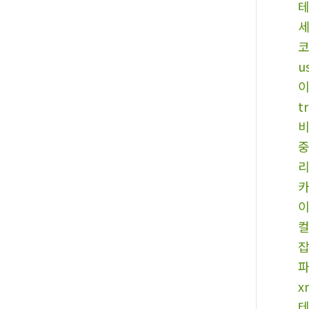
u
t
x