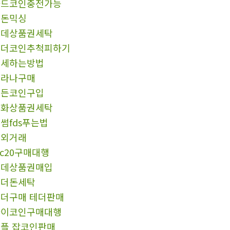
카드코인충전가능
핑돈믹싱
롯데상품권세탁
테더코인추척피하기
탈세하는방법
솔라나구매
모든코인구입
문화상품권세탁
썸fds푸는법
장외거래
rc20구매대행
롯데상품권매입
언더돈세탁
더구매 테더판매
파이코인구매대행
플 잡코인판매