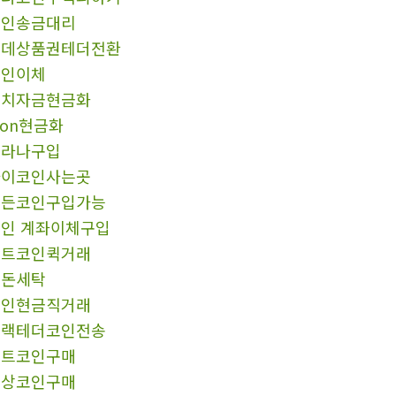
코인송금대리
롯데상품권테더전환
코인이체
정치자금현금화
ron현금화
솔라나구입
파이코인사는곳
모든코인구입가능
인 계좌이체구입
알트코인퀵거래
검돈세탁
코인현금직거래
블랙테더코인전송
알트코인구매
문상코인구매