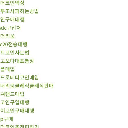
테더코인믹싱
세무조사피하는방법
코인구매대행
sdc구입처
이더리움
rc20전송대행
비트코인사는법
중고오다대포통장
리플매입
카드로테더코인매입
이더리움클레식클레식판매
컬쳐랜드매입
잡코인구입대행
파이코인구매대행
rp구매
테더코인추척피하기