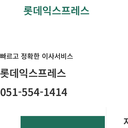
콘
롯데익스프레스
텐
츠
로
건
너
뛰
빠르고 정확한 이사서비스
기
롯데익스프레스
051-554-1414