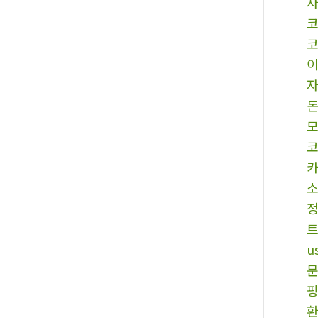
코
트
u