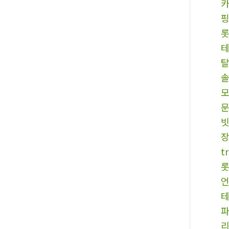
빗
t
테
리