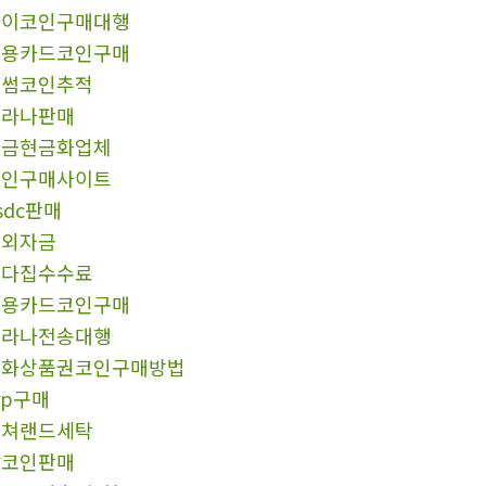
파이코인구매대행
신용카드코인구매
빗썸코인추적
솔라나판매
자금현금화업체
코인구매사이트
sdc판매
해외자금
오다집수수료
신용카드코인구매
솔라나전송대행
문화상품권코인구매방법
rp구매
컬쳐랜드세탁
잡코인판매