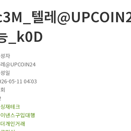
c3M_텔레@UPCOI
능_k0D
작성자
레@UPCOIN24
작성일
026-05-11 04:03
조회
2
믹싱재테크
바이낸스구입대행
테더개인거래