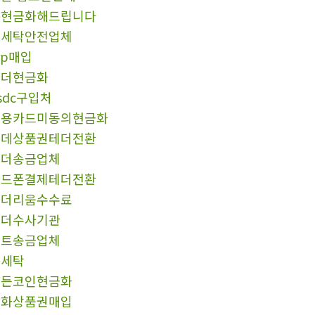
돈현금화해드립니다
돈세탁안전업체
rp매입
테더현금화
sdc구입처
신용카드미동의현금화
롯데상품권테더전환
테더송금업체
핸드폰결제테더전환
이더리움수수료
테더수사기관
비트송금업체
돈세탁
모든코인현금화
문화상품권매입