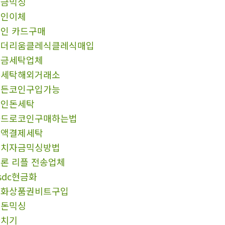
자금믹싱
코인이체
인 카드구매
이더리움클레식클레식매입
자금세탁업체
돈세탁해외거래소
모든코인구입가능
코인돈세탁
카드로코인구매하는법
소액결제세탁
정치자금믹싱방법
론 리플 전송업체
sdc현금화
문화상품권비트구입
핑돈믹싱
환치기