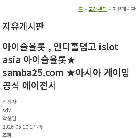
홈
고객센터
자유게시판
자유게시판
아이슬을롯 , 인디홀뎜고 is­lot
asia 아이슬을롯★
samba25.com ★아시아 게이밍
공식 에이전시
작성자
sdv
작성일
2026-05-10 17:46
조회