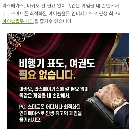
라스베가스, 마카오 갈 필요 없이 똑같은 게임을 내 손안에서
pc, 스마트폰 최적화된 아이슬을롯 인터페이스로 인생 최고의
아이슬을롯 게임
을 즐기수 있습니다.