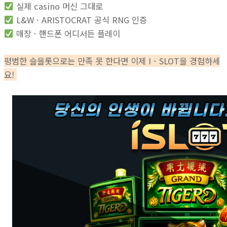
실제 casino 머신 그대로
L&W · ARISTOCRAT 공식 RNG 인증
매장 · 핸드폰 어디서든 플레이
평범한 슬을롯으로는 만족 못 한다면 이제 I - SLOT을 경험하세
요!