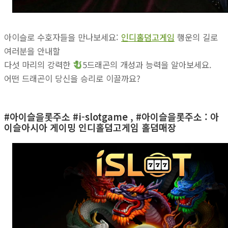
아이슬로 수호자들을 만나보세요:
인디홀뎜고게임
행운의 길로
여러분을 안내할
다섯 마리의 강력한
5드래곤의 개성과 능력을 알아보세요.
어떤 드래곤이 당신을 승리로 이끌까요?
#아이슬을롯주소 #i-slotgame , #아이슬을롯주소 : 아
이슬아시아 게이밍 인디홀뎜고게임 홀뎜매장