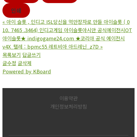
인쇄
«
아이 슬롯 , 인디고 ISL당신을 억만장자로 만들 아이슬롯 ( 0
10. 7465 .3464) 인디고게임 아이슬롯아시안 공식에이전시OT
아이슬롯★ indigogame24.com ★코리아 공식 에이전시
v4X_텔레 : bpmc55 레트비아 아드레닌_z7D
»
목록보기
답글쓰기
글수정
글삭제
Powered by KBoard
이용약관
개인정보처리방침