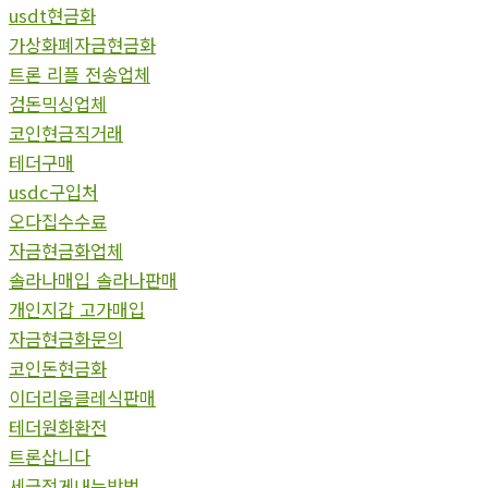
usdt현금화
가상화폐자금현금화
트론 리플 전송업체
검돈믹싱업체
코인현금직거래
테더구매
usdc구입처
오다집수수료
자금현금화업체
솔라나매입 솔라나판매
개인지갑 고가매입
자금현금화문의
코인돈현금화
이더리움클레식판매
테더원화환전
트론삽니다
세금적게내는방법