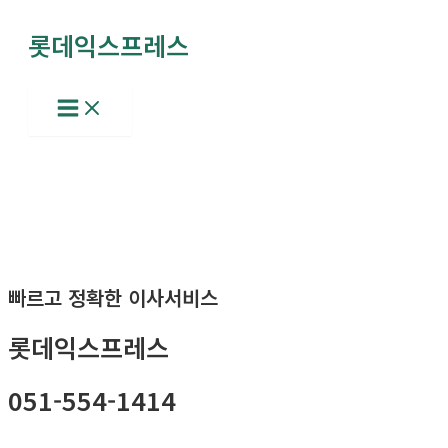
콘
롯데익스프레스
텐
츠
로
Main
Menu
건
너
뛰
기
빠르고 정확한 이사서비스
롯데익스프레스
051-554-1414