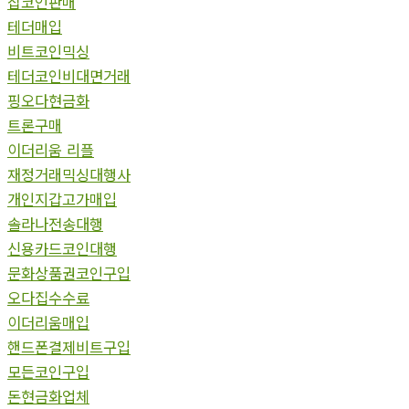
잡코인판매
테더매입
비트코인믹싱
테더코인비대면거래
핑오다현금화
트론구매
이더리움 리플
재정거래믹싱대행사
개인지갑고가매입
솔라나전송대행
신용카드코인대행
문화상품권코인구입
오다집수수료
이더리움매입
핸드폰결제비트구입
모든코인구입
돈현금화업체