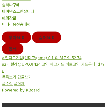
솔라나구매
바이낸스코인삽니다
해외자금
이더리움전송대행
좋아요
0
싫어요
0
인쇄
«
인디고게임(인디고game) 0 1 0. 817 9. 52 74
u2F_텔레@UPCOIN24 코인 체크카드 비트코인 카드구매_d7Y
»
목록보기
답글쓰기
글수정
글삭제
Powered by KBoard