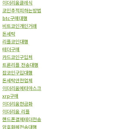
이더리움클레식
코인추적피하는방법
btc구매대행
비트코인개인거래
돈세탁
리플코인대행
테더구매
카드코인구입처
트론리플 전송대행
잡코인구입대행
돈세탁안전업체
이더리움메타마스크
xrp구매
이더리움현금화
이더리움 리플
핸드폰결제테더전송
암호화폐전송대행