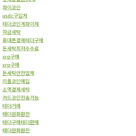
파이코인
usdc구입처
테더코인계좌이체
자금세탁
휴대폰결제테더구매
돈세탁최저수수료
xrp구매
xrp구매
돈세탁안전업체
리플코인매입
소액결제세탁
카드코인전송가능
테더거래
태더원화환전
테더구매테더판매
태더원화환전