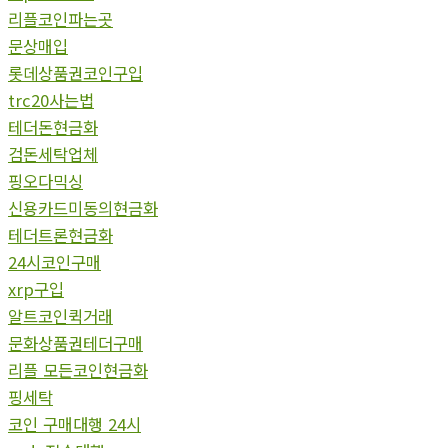
리플코인파는곳
문상매입
롯데상품권코인구입
trc20사는법
테더돈현금화
검돈세탁업체
핑오다믹싱
신용카드미동의현금화
테더트론현금화
24시코인구매
xrp구입
알트코인퀵거래
문화상품권테더구매
리플 모든코인현금화
핑세탁
코인 구매대행 24시