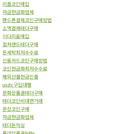
리플코인매입
자금현금화업체
핸드폰결제코인구매방법
소액결제테더구매
이더리움매입
컬쳐랜드테더구매
돈세탁최저수수료
신용카드코인구매방법
코인현금화최저수수료
해외선물현금인출
usdc구입대행
문화상품권테더구매
테더코인비대면거래
문상코인구매
자금현금화업체
테더돈믹싱
롯데상품권94%