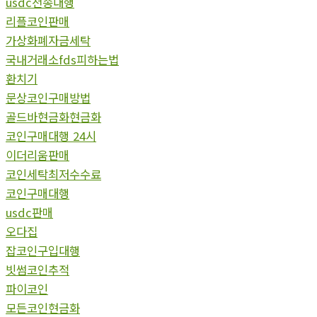
usdc전송대행
리플코인판매
가상화폐자금세탁
국내거래소fds피하는법
환치기
문상코인구매방법
골드바현금화현금화
코인구매대행 24시
이더리움판매
코인세탁최저수수료
코인구매대행
usdc판매
오다집
잡코인구입대행
빗썸코인추적
파이코인
모든코인현금화