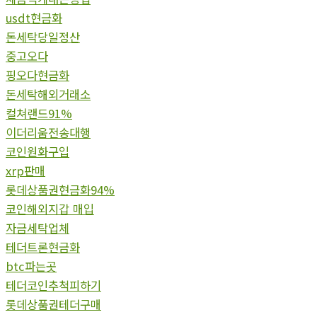
usdt현금화
돈세탁당일정산
중고오다
핑오다현금화
돈세탁해외거래소
컬쳐랜드91%
이더리움전송대행
코인원화구입
xrp판매
롯데상품권현금화94%
코인해외지갑 매입
자금세탁업체
테더트론현금화
btc파는곳
테더코인추척피하기
롯데상품권테더구매