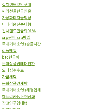
컬쳐랜드코인구매
해외선물현금인출
가상화폐자금믹싱
이더리움전송대행
컬쳐랜드현금화91%
xrp판매 xrp매입
국내거래소fds송금시간
리플매입
btc현금화
문화상품권테더전환
오다집수수료
자금세탁
문화상품권세탁
국내거래소fds해결업체
아프리카tv돈현금화
잡코인구입대행