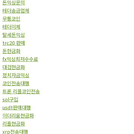
돈믹싱문의
테더송금업체
무통코인
테더이체
탈세돈믹싱
trc20 판매
돈현금화
fx믹싱최저수수료
대검현금화
정치자금믹싱
코인전송대행
트론 리플코인전송
sol구입
usdt판매대행
이더리움현금화
리플현금화
xrp전송대행