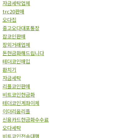
자금세탁업체
trc20판매
오다집
중고오다대포통장
잡코인판매
장외거래업체
돈현금화해드립니다
테더코인매입
환치기
자금세탁
리플코인판매
비트코인현금화
테더코인계좌이체
이더리움리플
신용카드현금화수수료
오다세탁
비트코인전송대행