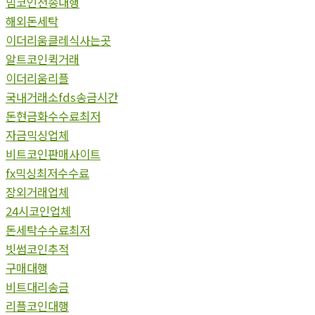
밈코인전송대행
해외돈세탁
이더리움클레식사는곳
알트코인퀵거래
이더리움리플
국내거래소fds송금시간
돈현금화수수료최저
자금믹싱업체
비트코인판매사이트
fx믹싱최저수수료
장외거래업체
24시코인업체
돈세탁수수료최저
빗썸코인추적
구매대행
비트대리송금
리플코인대행