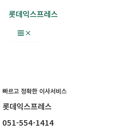
콘
롯데익스프레스
텐
츠
로
Main
Menu
건
너
뛰
기
빠르고 정확한 이사서비스
롯데익스프레스
051-554-1414