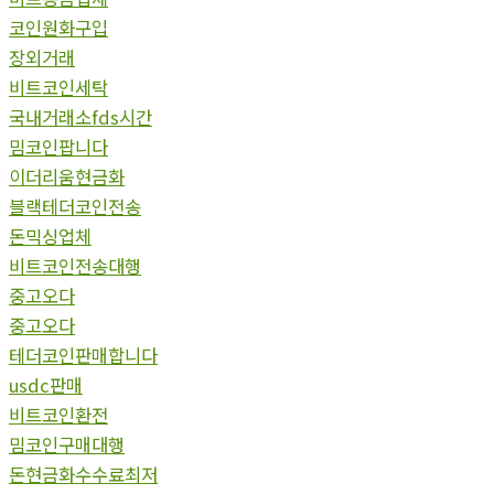
코인원화구입
장외거래
비트코인세탁
국내거래소fds시간
밈코인팝니다
이더리움현금화
블랙테더코인전송
돈믹싱업체
비트코인전송대행
중고오다
중고오다
테더코인판매합니다
usdc판매
비트코인환전
밈코인구매대행
돈현금화수수료최저