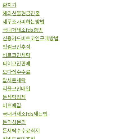
환치기
해외선물현금인출
세무조사피하는방법
국내거래소fds증빙
신용카드비트코인구매방법
빗썸코인추적
비트코인세탁
파이코인판매
오다집수수료
탈세돈세탁
리플코인매입
돈세탁업체
비트매입
국내거래소fds깨는법
돈믹싱문의
돈세탁수수료최저
업비트코인추적