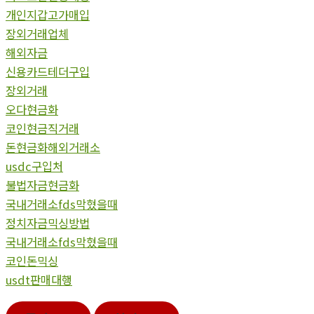
개인지갑고가매입
장외거래업체
해외자금
신용카드테더구입
장외거래
오다현금화
코인현금직거래
돈현금화해외거래소
usdc구입처
불법자금현금화
국내거래소fds막혔을때
정치자금믹싱방법
국내거래소fds막혔을때
코인돈믹싱
usdt판매대행