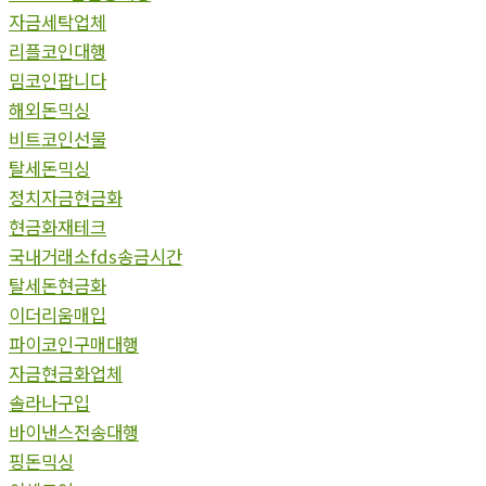
자금세탁업체
리플코인대행
밈코인팝니다
해외돈믹싱
비트코인선물
탈세돈믹싱
정치자금현금화
현금화재테크
국내거래소fds송금시간
탈세돈현금화
이더리움매입
파이코인구매대행
자금현금화업체
솔라나구입
바이낸스전송대행
핑돈믹싱