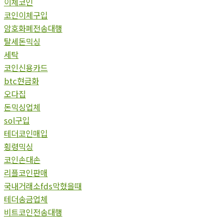
이체코인
코인이체구입
암호화폐전송대행
탈세돈믹싱
세탁
코인신용카드
btc현금화
오다집
돈믹싱업체
sol구입
테더코인매입
횡령믹싱
코인손대손
리플코인판매
국내거래소fds막혔을때
테더송금업체
비트코인전송대행