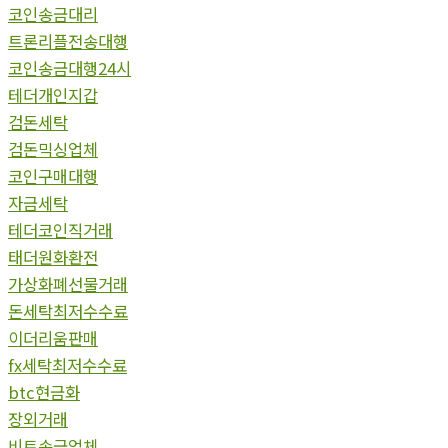
코인송금대리
트론리플전송대행
코인송금대행24시
테더개인지갑
검돈세탁
검돈믹싱업체
코인구매대행
자금세탁
테더코인직거래
태더원화환전
가상화폐선물거래
돈세탁최저수수료
이더리움판매
fx세탁최저수수료
btc현금화
장외거래
비트송금업체