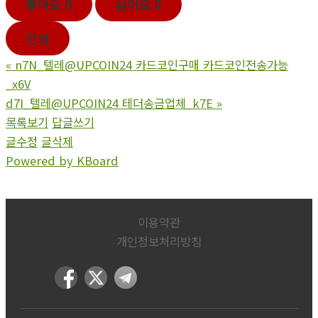
좋아요
0
싫어요
0
인쇄
«
n7N_텔레@UPCOIN24 카드코인구매 카드코인전송가능
_x6V
d7I_텔레@UPCOIN24 테더송금업체_k7E
»
목록보기
답글쓰기
글수정
글삭제
Powered by KBoard
이용약관
개인정보처리방침