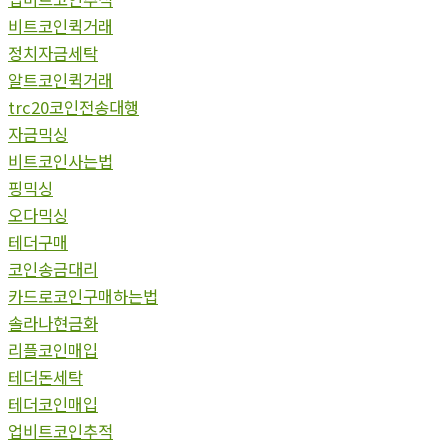
비트코인퀵거래
정치자금세탁
알트코인퀵거래
trc20코인전송대행
자금믹싱
비트코인사는법
핑믹싱
오다믹싱
테더구매
코인송금대리
카드로코인구매하는법
솔라나현금화
리플코인매입
테더돈세탁
테더코인매입
업비트코인추적