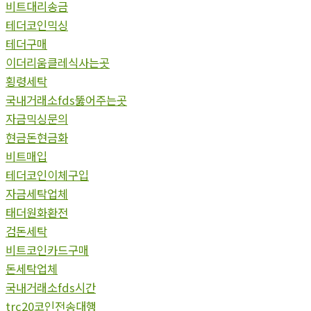
비트대리송금
테더코인믹싱
테더구매
이더리움클레식사는곳
횡령세탁
국내거래소fds뚫어주는곳
자금믹싱문의
현금돈현금화
비트매입
테더코인이체구입
자금세탁업체
태더원화환전
검돈세탁
비트코인카드구매
돈세탁업체
국내거래소fds시간
trc20코인전송대행