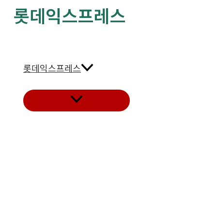
롯데익스프레스
콘
텐
츠
로
건
롯데익스프레스
너
뛰
메
뉴
기
토
글