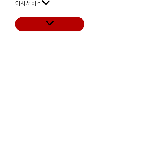
이사서비스
메
뉴
토
글