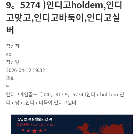
9。5274 )인디고holdem,인디
고맞고,인디고바둑이,인디고실
버
작성자
cx
작성일
2026-04-12 19:32
조회
9
인디고게임골드（ 0I0。817 9。5274 )인디고holdem,인
디고맞고,인디고바둑이,인디고실버