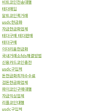
비트코인전송대행
테더매입
알트코인퀵거래
usdc현금화
자금현금화업체
테더구매 테더판매
테더구매
이더리움현금화
국내거래소fds해결방법
신용카드코인충전
usdc구입처
돈현금화최저수수료
검돈현금화업체
파이코인구매대행
자금믹싱업체
리플코인대행
usdc구입처