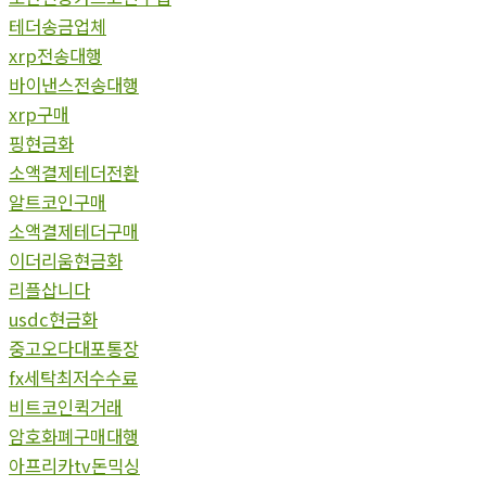
테더송금업체
xrp전송대행
바이낸스전송대행
xrp구매
핑현금화
소액결제테더전환
알트코인구매
소액결제테더구매
이더리움현금화
리플삽니다
usdc현금화
중고오다대포통장
fx세탁최저수수료
비트코인퀵거래
암호화폐구매대행
아프리카tv돈믹싱