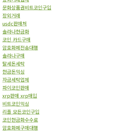
문화상품권비트코인구입
장외거래
usdc판매처
솔라나현금화
코인 카드구매
암호화폐전송대행
솔라나구매
탈세돈세탁
현금돈믹싱
자금세탁업체
파이코인판매
xrp판매 xrp매입
비트코인믹싱
리플 모든코인구입
코인현금화수수료
암호화폐구매대행