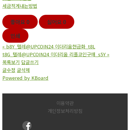
세금적게내는방법
좋아요
0
싫어요
0
인쇄
«
b8Y_텔레@UPCOIN24 이더리움현금화_t8L
t8G_텔레@UPCOIN24 이더리움 리플코인구매_s5Y
»
목록보기
답글쓰기
글수정
글삭제
Powered by KBoard
이용약관
개인정보처리방침