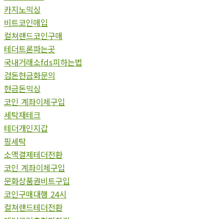
카지노믹싱
비트코인매입
컬쳐랜드코인구매
테더트론파는곳
국내거래소fds피하는법
검돈현금화문의
현금돈믹싱
코인 계좌이체구입
세탁재테크
테더개인지갑
핑세탁
소액결제테더전환
코인 계좌이체구입
문화상품권비트구입
코인구매대행 24시
컬쳐랜드테더전환