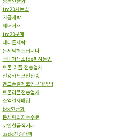
핑돈현금화
trc20사는법
자금세탁
테더거래
trc20구매
테더돈세탁
돈세탁해드립니다
국내거래소fds피하는법
트론 리플 전송업체
신용카드코인전송
핸드폰결제코인구매방법
트론리플전송업체
소액결제매입
btc현금화
돈세탁최저수수료
코인현금직거래
usdc전송대행