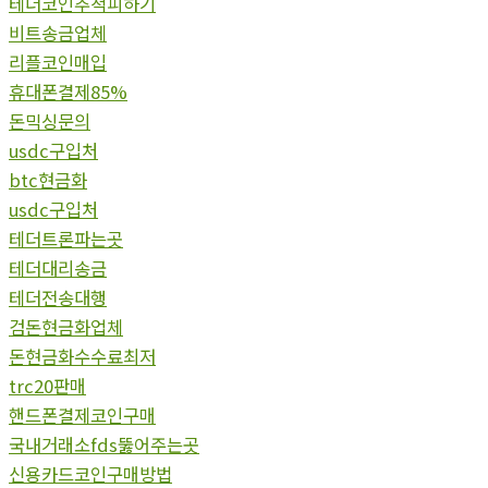
테더코인추척피하기
비트송금업체
리플코인매입
휴대폰결제85%
돈믹싱문의
usdc구입처
btc현금화
usdc구입처
테더트론파는곳
테더대리송금
테더전송대행
검돈현금화업체
돈현금화수수료최저
trc20판매
핸드폰결제코인구매
국내거래소fds뚫어주는곳
신용카드코인구매방법