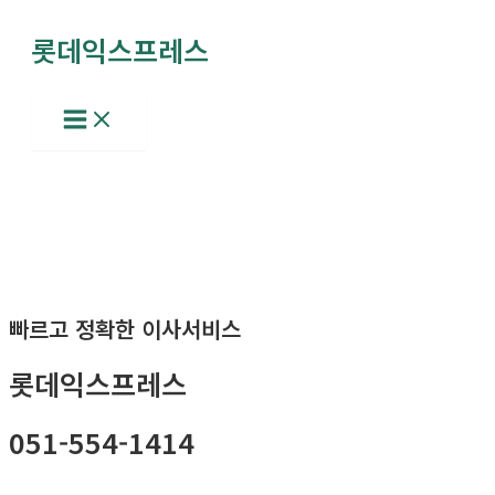
콘
롯데익스프레스
텐
츠
로
Main
Menu
건
너
뛰
기
빠르고 정확한 이사서비스
롯데익스프레스
051-554-1414