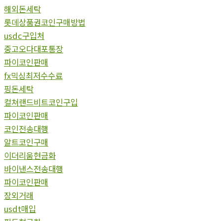
해외돈세탁
롯데상품권코인구매방법
usdc구입처
중고오다대포통장
파이코인판매
fx믹싱최저수수료
핑돈세탁
컬쳐랜드비트코인구입
파이코인판매
코인전송대행
알트코인구매
이더리움현금화
바이낸스전송대행
파이코인판매
장외거래
usdt매입