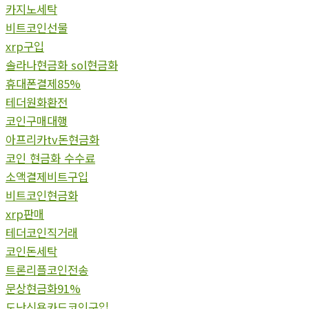
카지노세탁
비트코인선물
xrp구입
솔라나현금화 sol현금화
휴대폰결제85%
테더원화환전
코인구매대행
아프리카tv돈현금화
코인 현금화 수수료
소액결제비트구입
비트코인현금화
xrp판매
테더코인직거래
코인돈세탁
트론리플코인전송
문상현금화91%
도난신용카드코인구입