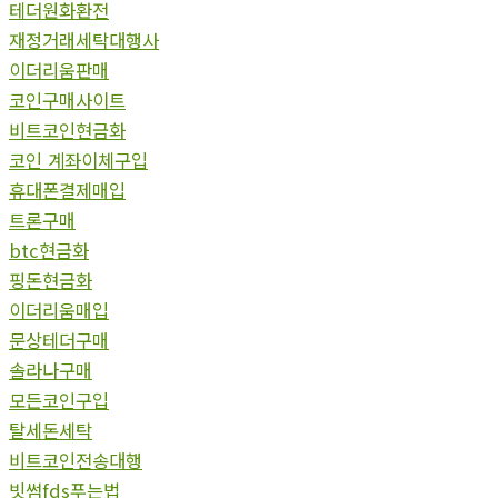
테더원화환전
재정거래세탁대행사
이더리움판매
코인구매사이트
비트코인현금화
코인 계좌이체구입
휴대폰결제매입
트론구매
btc현금화
핑돈현금화
이더리움매입
문상테더구매
솔라나구매
모든코인구입
탈세돈세탁
비트코인전송대행
빗썸fds푸는법