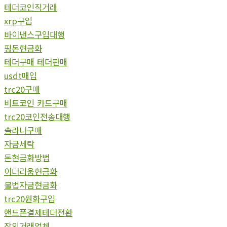
테더코인직거래
xrp구입
바이낸스구입대행
핑돈현금화
테더구매 테더판매
usdt매입
trc20구매
비트코인 카드구매
trc20코인전송대행
솔라나구매
자금세탁
돈현금화방법
이더리움현금화
불법자금현금화
trc20원화구입
핸드폰결제테더전환
장외거래업체